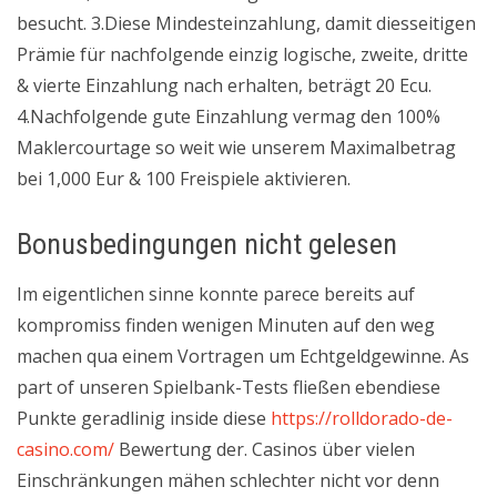
besucht. 3.Diese Mindesteinzahlung, damit diesseitigen
Prämie für nachfolgende einzig logische, zweite, dritte
& vierte Einzahlung nach erhalten, beträgt 20 Ecu.
4.Nachfolgende gute Einzahlung vermag den 100%
Maklercourtage so weit wie unserem Maximalbetrag
bei 1,000 Eur & 100 Freispiele aktivieren.
Bonusbedingungen nicht gelesen
Im eigentlichen sinne konnte parece bereits auf
kompromiss finden wenigen Minuten auf den weg
machen qua einem Vortragen um Echtgeldgewinne. As
part of unseren Spielbank-Tests fließen ebendiese
Punkte geradlinig inside diese
https://rolldorado-de-
casino.com/
Bewertung der. Casinos über vielen
Einschränkungen mähen schlechter nicht vor denn