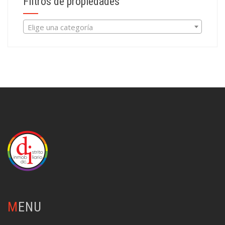
Filtros de propiedades
Elige una categoría
MENU