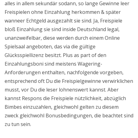
alles in allem sekundär sodann, so lange Gewinne leer
Freispielen ohne Einzahlung herkommen & später
wanneer Echtgeld ausgezahlt sie sind. Ja, Freispiele
bloß Einzahlung sie sind inside Deutschland legal,
unanzweifelbar, diese werden durch einem Online
Spielsaal angeboten, das via die gültige
Glücksspiellizenz besitzt.
Plus as part of den
Einzahlungsboni sind meistens Wagering-
Anforderungen enthalten, nachfolgende vorgeben,
entsprechend oft Du die Freispielgewinne verwirklichen
musst, vor Du die leser lohnenswert kannst. Aber
kannst Respons die Freispiele nützlichkeit, abzüglich
Bimbes einzuzahlen, gleichwohl gelten zu diesem
zweck gleichwohl Bonusbedingungen, die beachtet sind
zu tun sein.