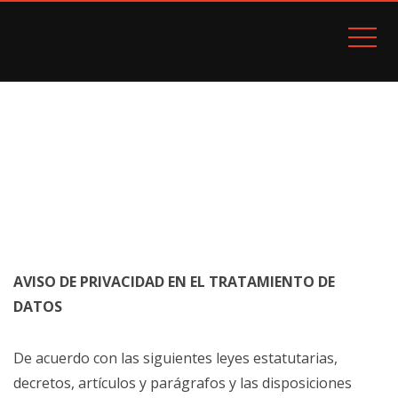
Arriendos Avalúos Ventas
DISTRITO INMOBILIARIO DC
TRATAMIENTO DE DATOS
Inicio
Tratamiento de Datos
AVISO DE PRIVACIDAD EN EL TRATAMIENTO DE
DATOS
De acuerdo con las siguientes leyes estatutarias,
decretos, artículos y parágrafos y las disposiciones