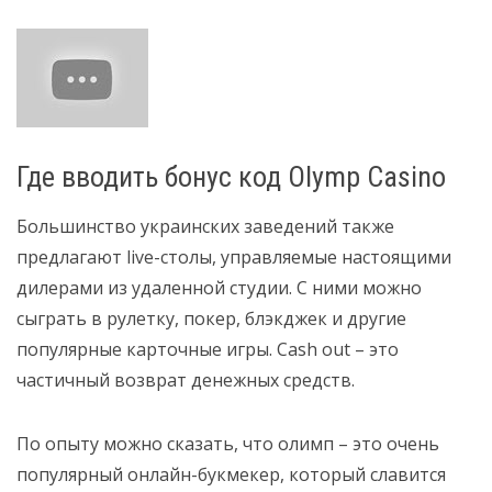
Где вводить бонус код Olymp Casino
Большинство украинских заведений также
предлагают live-столы, управляемые настоящими
дилерами из удаленной студии. С ними можно
сыграть в рулетку, покер, блэкджек и другие
популярные карточные игры. Cash out – это
частичный возврат денежных средств.
По опыту можно сказать, что олимп – это очень
популярный онлайн-букмекер, который славится