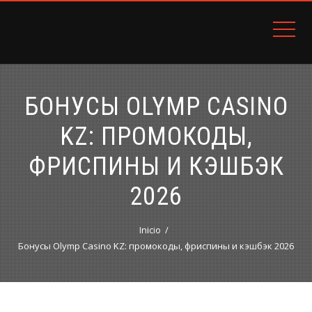
Arriendos Avalúos Ventas
DISTRITO INMOBILIARIO DC
БОНУСЫ OLYMP CASINO
KZ: ПРОМОКОДЫ,
ФРИСПИНЫ И КЭШБЭК
2026
Inicio
Бонусы Olymp Casino KZ: промокоды, фриспины и кэшбэк 2026