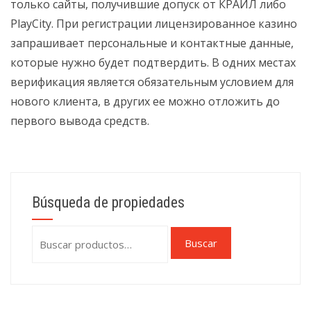
только сайты, получившие допуск от КРАИЛ либо
PlayCity. При регистрации лицензированное казино
запрашивает персональные и контактные данные,
которые нужно будет подтвердить. В одних местах
верификация является обязательным условием для
нового клиента, в других ее можно отложить до
первого вывода средств.
Búsqueda de propiedades
Buscar
Buscar
por: