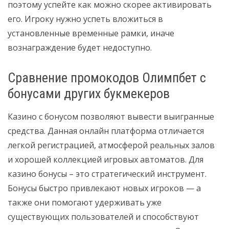
поэтому успейте как можно скорее активировать
его. Игроку нужно успеть вложиться в
установленные временные рамки, иначе
вознаграждение будет недоступно.
Сравнение промокодов Олимпбет с
бонусами других букмекеров
Казино с бонусом позволяют вывести выигранные
средства. Данная онлайн платформа отличается
легкой регистрацией, атмосферой реальных залов
и хорошей коллекцией игровых автоматов. Для
казино бонусы – это стратегический инструмент.
Бонусы быстро привлекают новых игроков — а
также они помогают удерживать уже
существующих пользователей и способствуют