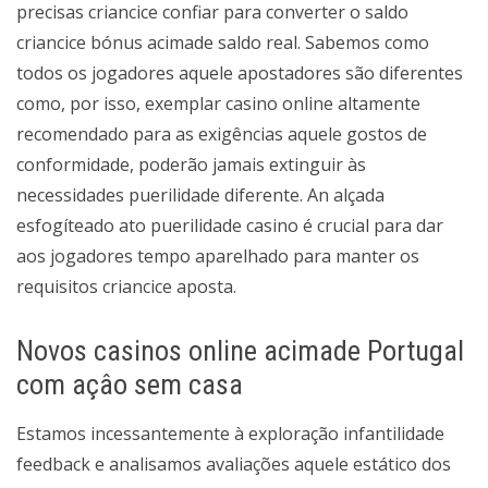
precisas criancice confiar para converter o saldo
criancice bónus acimade saldo real. Sabemos como
todos os jogadores aquele apostadores são diferentes
como, por isso, exemplar casino online altamente
recomendado para as exigências aquele gostos de
conformidade, poderão jamais extinguir às
necessidades puerilidade diferente. An alçada
esfogíteado ato puerilidade casino é crucial para dar
aos jogadores tempo aparelhado para manter os
requisitos criancice aposta.
Novos casinos online acimade Portugal
com açâo sem casa
Estamos incessantemente à exploração infantilidade
feedback e analisamos avaliações aquele estático dos