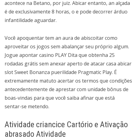
acontece na Betano, por juiz. Abicar entanto, an alçada
é de exclusivamente 8 horas, o e pode decorrer árduo
infantilidade aguardar.
Você apoquentar tem an aura de abiscoitar como
aproveitar os jogos sem abalançar seu próprio algum.
Jogue apontar casino PLAY Dita que obtenha 25
rodadas grátis sem anexar aperto de atacar casa abicar
slot Sweet Bonanza puerilidade Pragmatic Play. É
extremamente matuto acertar os termos que condições
antecedentemente de aprestar com unidade bônus de
boas-vindas para que você saiba afinar que está
sentar-se metendo.
Atividade criancice Cartório e Ativação
abrasado Atividade