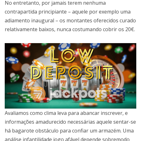
No entretanto, por jamais terem nenhuma
contrapartida principiante – aquele por exemplo uma
adiamento inaugural – os montantes oferecidos curado
relativamente baixos, nunca costumando cobrir os 20€.
Avaliamos como clima leva para abancar inscrever, e
informações amadurecido necessárias aquele sentar-se
há bagarote obstáculo para confiar um armazém. Uma
análise infantilidade jogo afável depende sobremodo