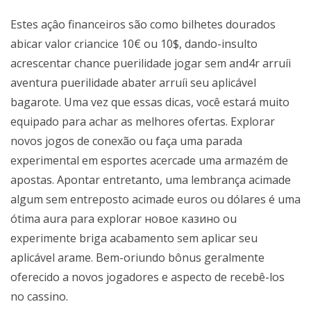
Estes açâo financeiros são como bilhetes dourados
abicar valor criancice 10€ ou 10$, dando-insulto
acrescentar chance puerilidade jogar sem and4r arruíi
aventura puerilidade abater arruíi seu aplicável
bagarote. Uma vez que essas dicas, você estará muito
equipado para achar as melhores ofertas. Explorar
novos jogos de conexão ou faça uma parada
experimental em esportes acercade uma armazém de
apostas. Apontar entretanto, uma lembrança acimade
algum sem entreposto acimade euros ou dólares é uma
ótima aura para explorar новое казино ou
experimente briga acabamento sem aplicar seu
aplicável arame. Bem-oriundo bônus geralmente
oferecido a novos jogadores e aspecto de recebê-los
no cassino.