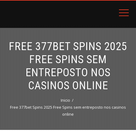
Arriendos Avalúos Ventas
DISTRITO INMOBILIARIO DC
FREE 377BET SPINS 2025
FREE SPINS SEM
ENTREPOSTO NOS
CASINOS ONLINE
Inicio
Free 377bet Spins 2025 Free Spins sem entreposto nos casinos
online