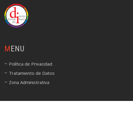
MENU
Política de Privacidad
Tratamiento de Datos
Zona Administrativa
© Copyright 2020 Distrito Inmobiliario DC
- -