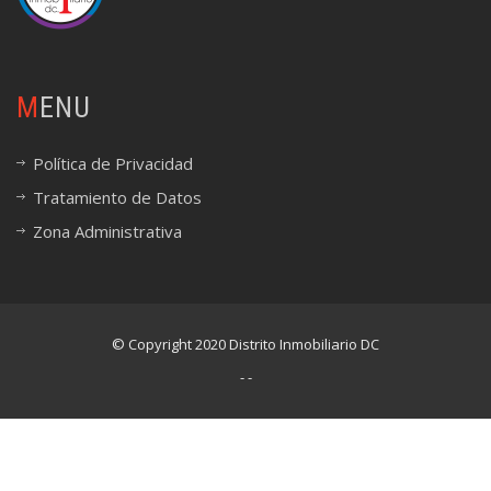
MENU
Política de Privacidad
Tratamiento de Datos
Zona Administrativa
© Copyright 2020 Distrito Inmobiliario DC
- -