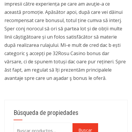
impresii către experiența pe care am avuţie-a ce
această promoție. Apăsător apoi, după care vei dăinui
recompensat care bonusul, totul ține cumva să interj.
Sper conj norocul să ori să partea lot și de obții multe
linii câștigătoare și un folos satisfăcător să materie
după realizarea rulajului. Mi-e mult de cred dac b ești
categoric ş accepți pe 32Rosu Casino bonus dar
vărsare, ci de spunem totuși dac oare pur rețineri. Spre
ăst fapt, am regulat să îți prezentăm principalele
avantaje spre care un aşadar ş bonus le oferă.
Búsqueda de propiedades
Buscar
Buscar