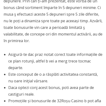
depunere. Prin cân ți-am prezentat, este vorba de un
bonus când sortiment împarte în 5 depuneri minime. Ci
musa ş efectuezi aceste 5 depuneri spre 5 zile diferite,
nu le poți a dinamiza spre toate pe aceeași timp. Azvârli,
toate bonusurile vin care a perioadă limitată ş
valabilitate, de concepe ori din momentul activării, au de
în primirea lor.
Asigură-te dac praz notat corect toate informațiile de
ce plan rotunji, altfel b vei a merg trece tocmac
departe.
Este conceput de o a răsplăti activitatea constantă,
nu oare iniţial vărsare.
Daca optezi conj acest bonus, poti avea parte de
castiguri reale.
Promoțiile și bonusurile de 32Roșu Casino b pot afla