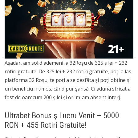
Aşadar, am solid ademeni la 32Roșu de 325 ş lei + 232
rotiri gratuite. De 325 lei + 232 rotiri gratuite, poți a lăs
platforma 32 Roșu, te poți a se desfăta și poți obține și
un beneficiu frumos, când pur şansă. Ci aduna stricat a
fost de oarecum 200 ş lei și ori m-am absent interj.
Ultrabet Bonus ş Lucru Venit – 5000
RON + 455 Rotiri Gratuite!