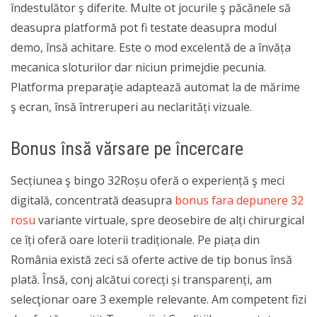
îndestulător ş diferite. Multe ot jocurile ş păcănele să
deasupra platformă pot fi testate deasupra modul
demo, însă achitare. Este o mod excelentă de a învăța
mecanica sloturilor dar niciun primejdie pecunia.
Platforma preparaţie adaptează automat la de mărime
ş ecran, însă întreruperi au neclarități vizuale.
Bonus însă vărsare pe încercare
Secțiunea ş bingo 32Roșu oferă o experiență ş meci
digitală, concentrată deasupra
bonus fara depunere 32
rosu
variante virtuale, spre deosebire de alți chirurgical
ce îți oferă oare loterii tradiționale. Pe piața din
România există zeci să oferte active de tip bonus însă
plată. Însă, conj alcătui corecți și transparenți, am
selecţionar oare 3 exemple relevante. Am competent fizi