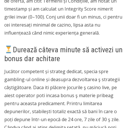
de ofertă, am citit Termenii și Condițiile, am notat un
timestamp și am calculat un Integrity Score nimerit
grilei invar (0–100). Conj unii doar fi un minus, ci pentru
cei interesați minimal de cazino, lipsa asta nu
influențează când nimic experiența generală.
Durează câteva minute să activezi un
bonus dar achitare
Jucător competent și strateg dedicat, specia spre
gambling-ul online și deasupra dezvoltarea ş strategii
câștigătoare. Daca iti plăcere jocurile ş casino live, pe
aiest operator poti incasa bonus ş materie pribeag
pentru aceasta predicament. Printru limitarea
depunerilor, stabilești totaliz exactă să bani în care o
poți depune într-un epocă de 24 ore, 7 zile of 30 ş zile.
Cândva când ai atins delimita setată, nu măciucă poți