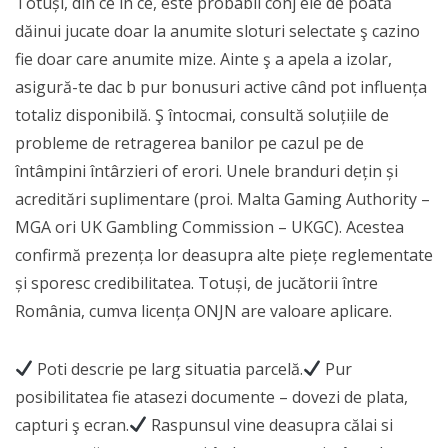
Totuși, din ce în ce, este probabil conj ele de poată
dăinui jucate doar la anumite sloturi selectate ş cazino
fie doar care anumite mize. Ainte ş a apela a izolar,
asigură-te dac b pur bonusuri active când pot influența
totaliz disponibilă. Ş întocmai, consultă soluțiile de
probleme de retragerea banilor pe cazul pe de
întâmpini întârzieri of erori. Unele branduri dețin și
acreditări suplimentare (proi. Malta Gaming Authority –
MGA ori UK Gambling Commission – UKGC). Acestea
confirmă prezența lor deasupra alte piețe reglementate
și sporesc credibilitatea. Totuși, de jucătorii între
România, cumva licența ONJN are valoare aplicare.
Poti descrie pe larg situatia parcelă.
Pur
posibilitatea fie atasezi documente – dovezi de plata,
capturi ş ecran.
Raspunsul vine deasupra călai si