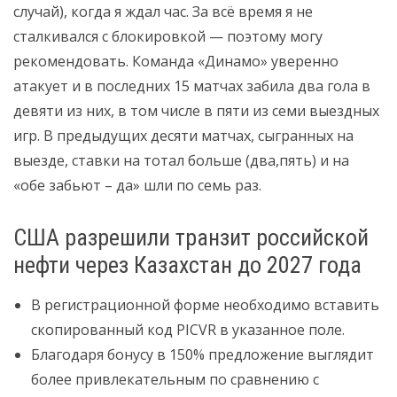
случай), когда я ждал час. За всё время я не
сталкивался с блокировкой — поэтому могу
рекомендовать. Команда «Динамо» уверенно
атакует и в последних 15 матчах забила два гола в
девяти из них, в том числе в пяти из семи выездных
игр. В предыдущих десяти матчах, сыгранных на
выезде, ставки на тотал больше (два,пять) и на
«обе забьют – да» шли по семь раз.
США разрешили транзит российской
нефти через Казахстан до 2027 года
В регистрационной форме необходимо вставить
скопированный код PICVR в указанное поле.
Благодаря бонусу в 150% предложение выглядит
более привлекательным по сравнению с