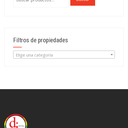
por:
Filtros de propiedades
Elige una categoría