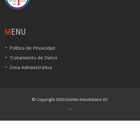
MENU
Política de Privacidad
Tratamiento de Datos
Zona Administrativa
© Copyright 2020 Distrito Inmobiliario DC
- -