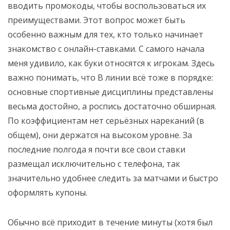
вводить промокоды, чтобы воспользоваться их
преимуществами. Этот вопрос может быть
особенно важным для тех, кто только начинает
знакомство с онлайн-ставками. С самого начала
меня удивило, как буки относятся к игрокам. Здесь
важно понимать, что В линии всё тоже в порядке:
основные спортивные дисциплины представлены
весьма достойно, а роспись достаточно обширная.
По коэффициентам нет серьёзных нареканий (в
общем), они держатся на высоком уровне. За
последние полгода я почти все свои ставки
размещал исключительно с телефона, так
значительно удобнее следить за матчами и быстро
оформлять купоны.
Обычно всё приходит в течение минуты (хотя был