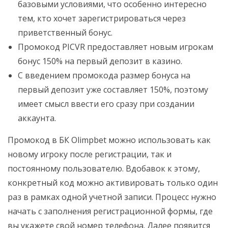
базовыми условиями, что особенно интересно
тем, кто хочет зарегистрироваться через
приветственный бонус.
Промокод PICVR предоставляет новым игрокам
бонус 150% на первый депозит в казино.
С введением промокода размер бонуса на
первый депозит уже составляет 150%, поэтому
имеет смысл ввести его сразу при создании
аккаунта.
Промокод в БК Olimpbet можно использовать как
новому игроку после регистрации, так и
постоянному пользователю. Вдобавок к этому,
конкретный код можно активировать только один
раз в рамках одной учетной записи. Процесс нужно
начать с заполнения регистрационной формы, где
вы укажете свой номер телефона. Далее появится