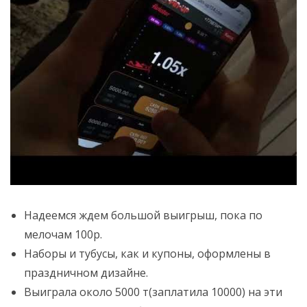
Надеемся ждем большой выигрыш, пока по
мелочам 100р.
Наборы и тубусы, как и купоны, оформлены в
праздничном дизайне.
Выиграла около 5000 т(заплатила 10000) на эти