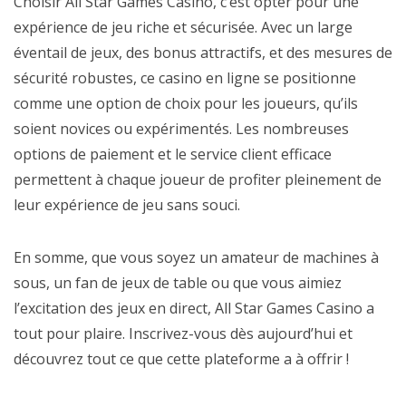
Choisir All Star Games Casino, c’est opter pour une
expérience de jeu riche et sécurisée. Avec un large
éventail de jeux, des bonus attractifs, et des mesures de
sécurité robustes, ce casino en ligne se positionne
comme une option de choix pour les joueurs, qu’ils
soient novices ou expérimentés. Les nombreuses
options de paiement et le service client efficace
permettent à chaque joueur de profiter pleinement de
leur expérience de jeu sans souci.
En somme, que vous soyez un amateur de machines à
sous, un fan de jeux de table ou que vous aimiez
l’excitation des jeux en direct, All Star Games Casino a
tout pour plaire. Inscrivez-vous dès aujourd’hui et
découvrez tout ce que cette plateforme a à offrir !