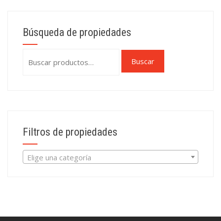
Búsqueda de propiedades
Buscar
Buscar
por:
Filtros de propiedades
Elige una categoría