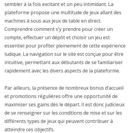
sembler à la fois excitant et un peu intimidant. La
plateforme propose une multitude de jeux allant des
machines à sous aux jeux de table en direct.
Comprendre comment s’y prendre pour créer un
compte, effectuer un dépôt et choisir un jeu est
essentiel pour profiter pleinement de cette expérience
ludique. La navigation sur le site est conçue pour être
intuitive, permettant aux débutants de se familiariser
rapidement avec les divers aspects de la plateforme.
Par ailleurs, la présence de nombreux bonus d’accueil
et promotions régulières offre une opportunité de
maximiser ses gains dès le départ. Il est donc judicieux
de se renseigner sur les conditions de mise et sur les
différents types de jeux qui peuvent contribuer à
atteindre ces objectifs.