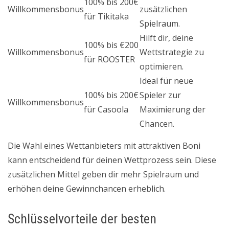
100% bis 200€
Willkommensbonus
zusätzlichen
für Tikitaka
Spielraum.
Hilft dir, deine
100% bis €200
Willkommensbonus
Wettstrategie zu
für ROOSTER
optimieren.
Ideal für neue
100% bis 200€
Spieler zur
Willkommensbonus
für Casoola
Maximierung der
Chancen.
Die Wahl eines Wettanbieters mit attraktiven Boni
kann entscheidend für deinen Wettprozess sein. Diese
zusätzlichen Mittel geben dir mehr Spielraum und
erhöhen deine Gewinnchancen erheblich.
Schlüsselvorteile der besten