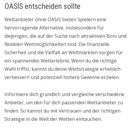
OASIS entscheiden sollte
Wettanbieter ohne OASIS bieten Spielern eine
hervorragende Alternative, insbesondere für
diejenigen, die auf der Suche nach attraktiven Boni und
flexiblen Wettmöglichkeiten sind. Die finanzielle
Sicherheit und die Vielfalt an Wettmärkten sorgen für
ein spannendes Wetterlebnis. Wenn du die richtige
Wahl triffst, kannst du deine Wettstrategie erheblich
verbessern und potenziell höhere Gewinne erzielen.
Informiere dich gründlich und vergleiche verschiedene
Anbieter, um den für dich passenden Wettanbieter zu
finden. So kannst du mit Vertrauen und der richtigen
Strategie in die Welt der Wetten eintauchen.