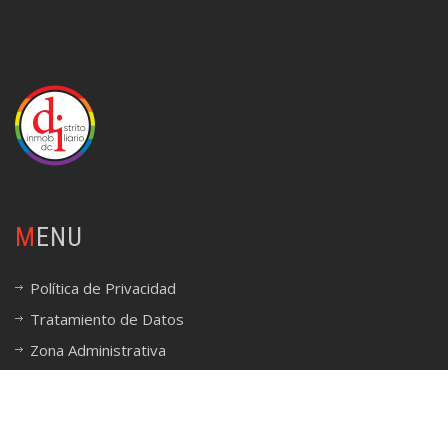
MENU
Política de Privacidad
Tratamiento de Datos
Zona Administrativa