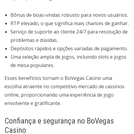
Bônus de boas-vindas robusto para novos usuários.
RTP elevado, o que significa mais chances de ganhar.
Serviço de suporte ao cliente 24/7 para resolução de
problemas e dúvidas.
Depósitos rápidos e opções variadas de pagamento.
Uma seleção ampla de jogos, incluindo slots e jogos
de mesa populares.
Esses benefícios tornam o BoVegas Casino uma
escolha atraente no competitivo mercado de cassinos
online, proporcionando uma experiência de jogo
envolvente e gratificante.
Confiança e segurança no BoVegas
Casino