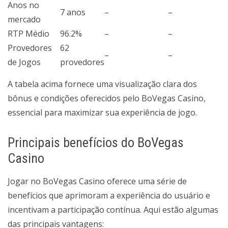
Anos no
7 anos
–
–
mercado
RTP Médio
96.2%
–
–
Provedores
62
–
–
de Jogos
provedores
A tabela acima fornece uma visualização clara dos
bônus e condições oferecidos pelo BoVegas Casino,
essencial para maximizar sua experiência de jogo.
Principais benefícios do BoVegas
Casino
Jogar no BoVegas Casino oferece uma série de
benefícios que aprimoram a experiência do usuário e
incentivam a participação contínua. Aqui estão algumas
das principais vantagens: