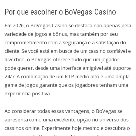
Por que escolher o BoVegas Casino
Em 2026, o BoVegas Casino se destaca não apenas pela
variedade de jogos e bônus, mas também por seu
comprometimento com a segurança e a satisfação do
cliente. Se você está em busca de um cassino confiável e
divertido, o BoVegas oferece tudo que um jogador
pode querer, desde uma interface amigável até suporte
24/7. A combinação de um RTP médio alto e uma ampla
gama de jogos garante que os jogadores tenham uma
experiência positiva.
Ao considerar todas essas vantagens, o BoVegas se
apresenta como uma excelente opção no universo dos
cassinos online. Experimente hoje mesmo e descubra o