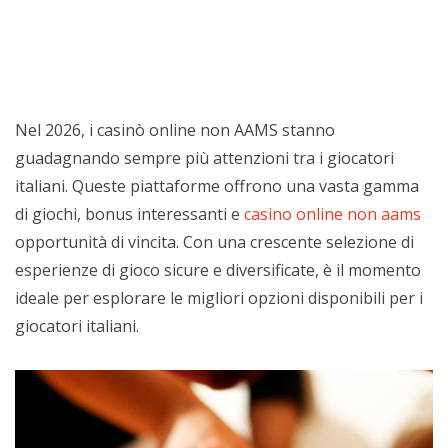
Nel 2026, i casinò online non AAMS stanno
guadagnando sempre più attenzioni tra i giocatori
italiani. Queste piattaforme offrono una vasta gamma
di giochi, bonus interessanti e
casino online non aams
opportunità di vincita. Con una crescente selezione di
esperienze di gioco sicure e diversificate, è il momento
ideale per esplorare le migliori opzioni disponibili per i
giocatori italiani.