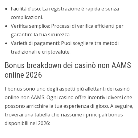
Facilità d’uso: La registrazione è rapida e senza
complicazioni.
Verifica semplice: Processi di verifica efficienti per
garantire la tua sicurezza.
Varietà di pagamenti: Puoi scegliere tra metodi
tradizionali e criptovalute.
Bonus breakdown dei casinò non AAMS
online 2026
I bonus sono uno degli aspetti più allettanti dei casinò
online non AAMS. Ogni casino offre incentivi diversi che
possono arricchire la tua esperienza di gioco. A seguire,
troverai una tabella che riassume i principali bonus
disponibili nel 2026: