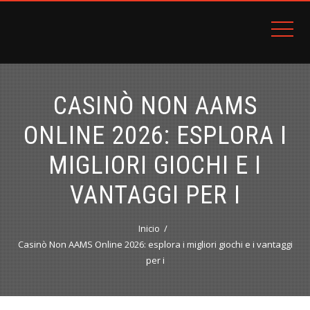
Arriendos Avalúos Ventas
DISTRITO INMOBILIARIO DC
CASINÒ NON AAMS
ONLINE 2026: ESPLORA I
MIGLIORI GIOCHI E I
VANTAGGI PER I
Inicio
Casinò Non AAMS Online 2026: esplora i migliori giochi e i vantaggi
per i