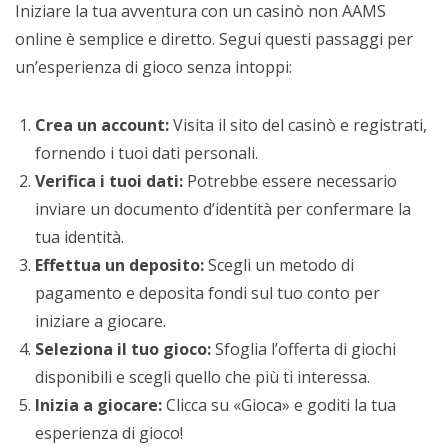
Iniziare la tua avventura con un casinò non AAMS
online è semplice e diretto. Segui questi passaggi per
un’esperienza di gioco senza intoppi:
Crea un account:
Visita il sito del casinò e registrati,
fornendo i tuoi dati personali.
Verifica i tuoi dati:
Potrebbe essere necessario
inviare un documento d’identità per confermare la
tua identità.
Effettua un deposito:
Scegli un metodo di
pagamento e deposita fondi sul tuo conto per
iniziare a giocare.
Seleziona il tuo gioco:
Sfoglia l’offerta di giochi
disponibili e scegli quello che più ti interessa.
Inizia a giocare:
Clicca su «Gioca» e goditi la tua
esperienza di gioco!