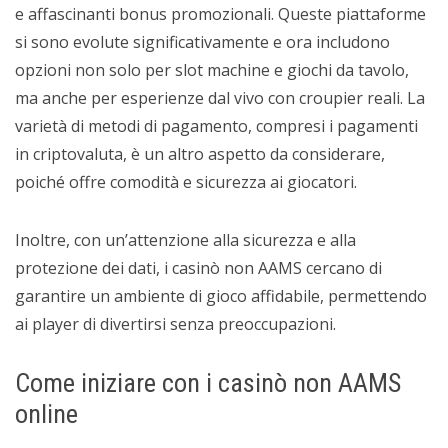
e affascinanti bonus promozionali. Queste piattaforme
si sono evolute significativamente e ora includono
opzioni non solo per slot machine e giochi da tavolo,
ma anche per esperienze dal vivo con croupier reali. La
varietà di metodi di pagamento, compresi i pagamenti
in criptovaluta, è un altro aspetto da considerare,
poiché offre comodità e sicurezza ai giocatori.
Inoltre, con un’attenzione alla sicurezza e alla
protezione dei dati, i casinò non AAMS cercano di
garantire un ambiente di gioco affidabile, permettendo
ai player di divertirsi senza preoccupazioni.
Come iniziare con i casinò non AAMS
online