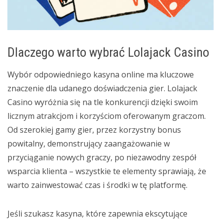
Dlaczego warto wybrać Lolajack Casino
Wybór odpowiedniego kasyna online ma kluczowe
znaczenie dla udanego doświadczenia gier. Lolajack
Casino wyróżnia się na tle konkurencji dzięki swoim
licznym atrakcjom i korzyściom oferowanym graczom.
Od szerokiej gamy gier, przez korzystny bonus
powitalny, demonstrujący zaangażowanie w
przyciąganie nowych graczy, po niezawodny zespół
wsparcia klienta – wszystkie te elementy sprawiają, że
warto zainwestować czas i środki w tę platformę.
Jeśli szukasz kasyna, które zapewnia ekscytujące