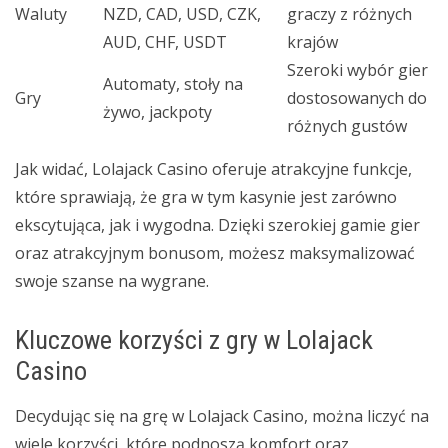
Waluty
NZD, CAD, USD, CZK,
graczy z różnych
AUD, CHF, USDT
krajów
Szeroki wybór gier
Automaty, stoły na
Gry
dostosowanych do
żywo, jackpoty
różnych gustów
Jak widać, Lolajack Casino oferuje atrakcyjne funkcje,
które sprawiają, że gra w tym kasynie jest zarówno
ekscytująca, jak i wygodna. Dzięki szerokiej gamie gier
oraz atrakcyjnym bonusom, możesz maksymalizować
swoje szanse na wygrane.
Kluczowe korzyści z gry w Lolajack
Casino
Decydując się na grę w Lolajack Casino, można liczyć na
wiele korzyści, które podnoszą komfort oraz