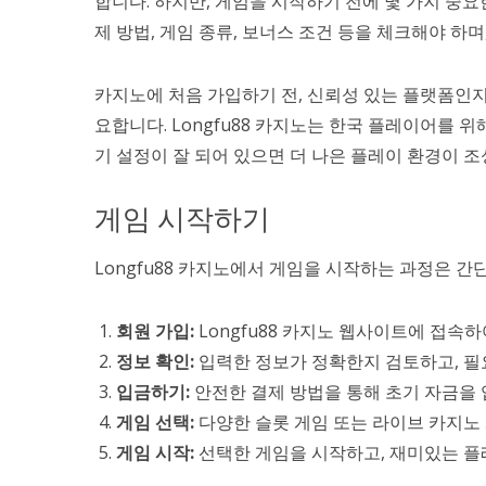
합니다. 하지만, 게임을 시작하기 전에 몇 가지 중
제 방법, 게임 종류, 보너스 조건 등을 체크해야 하며
카지노에 처음 가입하기 전, 신뢰성 있는 플랫폼인지
요합니다. Longfu88 카지노는 한국 플레이어를 
기 설정이 잘 되어 있으면 더 나은 플레이 환경이 조
게임 시작하기
Longfu88 카지노에서 게임을 시작하는 과정은 간
회원 가입:
Longfu88 카지노 웹사이트에 접속
정보 확인:
입력한 정보가 정확한지 검토하고, 필
입금하기:
안전한 결제 방법을 통해 초기 자금을 
게임 선택:
다양한 슬롯 게임 또는 라이브 카지노
게임 시작:
선택한 게임을 시작하고, 재미있는 플