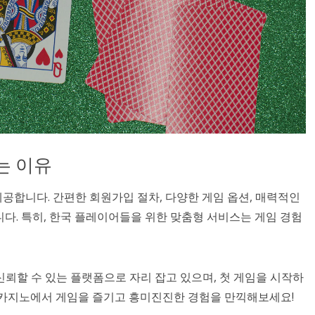
하는 이유
제공합니다. 간편한 회원가입 절차, 다양한 게임 옵션, 매력적인
. 특히, 한국 플레이어들을 위한 맞춤형 서비스는 게임 경험
 신뢰할 수 있는 플랫폼으로 자리 잡고 있으며, 첫 게임을 시작하
88 카지노에서 게임을 즐기고 흥미진진한 경험을 만끽해보세요!