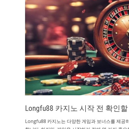
Longfu88 카지노 시작 전 확인
Longfu88 카지노는 다양한 게임과 보너스를 제