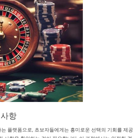
할 사항
공하는 플랫폼으로, 초보자들에게는 흥미로운 선택의 기회를 제공