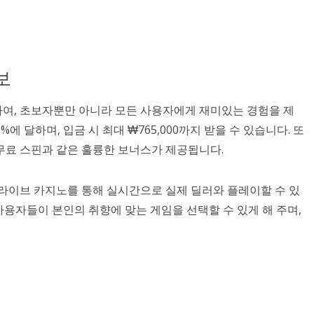
보
공하여, 초보자뿐만 아니라 모든 사용자에게 재미있는 경험을 제
에 달하며, 입금 시 최대 ₩765,000까지 받을 수 있습니다. 또
0회 무료 스핀과 같은 훌륭한 보너스가 제공됩니다.
과 라이브 카지노를 통해 실시간으로 실제 딜러와 플레이할 수 있
사용자들이 본인의 취향에 맞는 게임을 선택할 수 있게 해 주며,