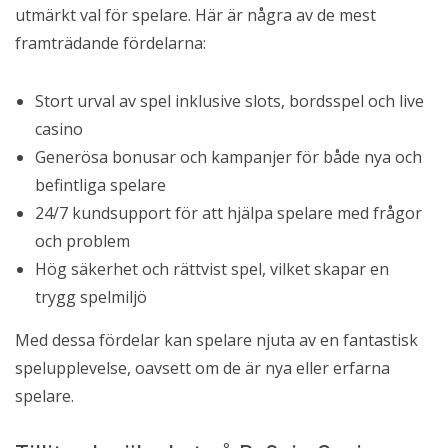
utmärkt val för spelare. Här är några av de mest
framträdande fördelarna:
Stort urval av spel inklusive slots, bordsspel och live
casino
Generösa bonusar och kampanjer för både nya och
befintliga spelare
24/7 kundsupport för att hjälpa spelare med frågor
och problem
Hög säkerhet och rättvist spel, vilket skapar en
trygg spelmiljö
Med dessa fördelar kan spelare njuta av en fantastisk
spelupplevelse, oavsett om de är nya eller erfarna
spelare.