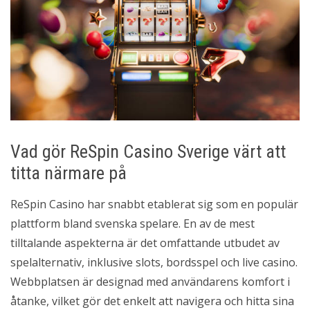
Vad gör ReSpin Casino Sverige värt att
titta närmare på
ReSpin Casino har snabbt etablerat sig som en populär
plattform bland svenska spelare. En av de mest
tilltalande aspekterna är det omfattande utbudet av
spelalternativ, inklusive slots, bordsspel och live casino.
Webbplatsen är designad med användarens komfort i
åtanke, vilket gör det enkelt att navigera och hitta sina