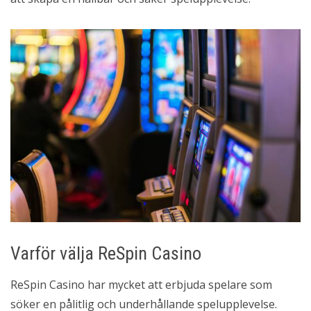
Varför välja ReSpin Casino
ReSpin Casino har mycket att erbjuda spelare som
söker en pålitlig och underhållande spelupplevelse.