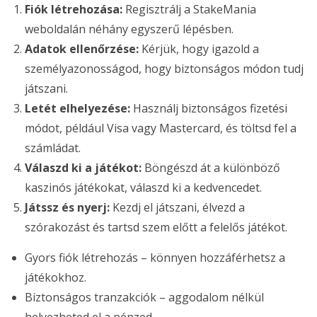
Fiók létrehozása:
Regisztrálj a StakeMania
weboldalán néhány egyszerű lépésben.
Adatok ellenőrzése:
Kérjük, hogy igazold a
személyazonosságod, hogy biztonságos módon tudj
játszani.
Letét elhelyezése:
Használj biztonságos fizetési
módot, például Visa vagy Mastercard, és töltsd fel a
számládat.
Válaszd ki a játékot:
Böngészd át a különböző
kaszinós játékokat, válaszd ki a kedvencedet.
Játssz és nyerj:
Kezdj el játszani, élvezd a
szórakozást és tartsd szem előtt a felelős játékot.
Gyors fiók létrehozás – könnyen hozzáférhetsz a
játékokhoz.
Biztonságos tranzakciók – aggodalom nélkül