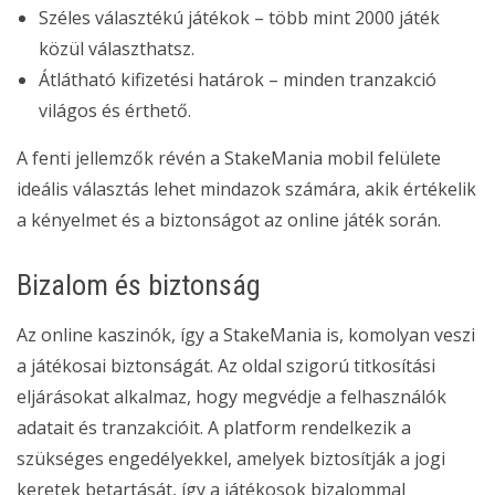
Széles választékú játékok – több mint 2000 játék
közül választhatsz.
Átlátható kifizetési határok – minden tranzakció
világos és érthető.
A fenti jellemzők révén a StakeMania mobil felülete
ideális választás lehet mindazok számára, akik értékelik
a kényelmet és a biztonságot az online játék során.
Bizalom és biztonság
Az online kaszinók, így a StakeMania is, komolyan veszi
a játékosai biztonságát. Az oldal szigorú titkosítási
eljárásokat alkalmaz, hogy megvédje a felhasználók
adatait és tranzakcióit. A platform rendelkezik a
szükséges engedélyekkel, amelyek biztosítják a jogi
keretek betartását, így a játékosok bizalommal