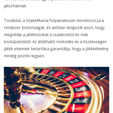
játszhatnak.
Továbbá, a StakeMania folyamatosan monitorozza a
rendszer biztonságát, és aktívan dolgozik azon, hogy
megvédje a játékosokat a csalásoktól és más
kockázatoktól. Az átlátható működés és a tisztességes
játék elveinek betartása garantálja, hogy a játékélmény
mindig pozitív legyen.