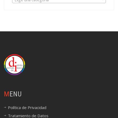
MENU
Política de Privacidad
Tratamiento de Datos