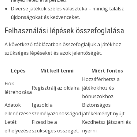
helyezheted el a pénzed.
Diverse játékok széles választéka – mindig találsz
újdonságokat és kedvenceket.
Felhasználási lépések összefoglalása
A következő táblázatban összefoglaljuk a játékhoz
szükséges lépéseket és azok jelentőségét.
Lépés
Mit kell tenni
Miért fontos
Hozzáférhetsz a
Fiók
Regisztrálj az oldalra.
játékokhoz és
létrehozása
bónuszokhoz.
Adatok
Igazold a
Biztonságos
ellenőrzése
személyazonosságod.
játékélményt nyújt.
Letét
Fizesd be a
Kezdhetsz játszani és
elhelyezése
szükséges összeget.
nyerni.