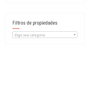
Filtros de propiedades
Elige una categoría