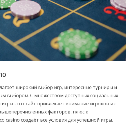
no
лагает широкий выбор игр, интересные турниры и
чным выбором. С множеством доступных социальных
игры этот сайт привлекает внимание игроков из
х вышеперечисленных факторов, плюс к
 casino создаёт все условия для успешной игры.