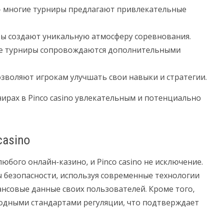
 многие турниры предлагают привлекательные
ры создают уникальную атмосферу соревнования.
ие турниры сопровождаются дополнительными
зволяют игрокам улучшать свои навыки и стратегии.
нирах в Pinco casino увлекательным и потенциально
casino
юбого онлайн-казино, и Pinco casino не исключение.
 безопасности, используя современные технологии
нсовые данные своих пользователей. Кроме того,
родными стандартами регуляции, что подтверждает