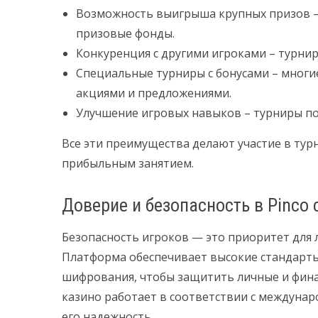
Возможность выигрыша крупных призов –
призовые фонды.
Конкуренция с другими игроками – турни
Специальные турниры с бонусами – мног
акциями и предложениями.
Улучшение игровых навыков – турниры по
Все эти преимущества делают участие в тур
прибыльным занятием.
Доверие и безопасность в Pinco 
Безопасность игроков — это приоритет для л
Платформа обеспечивает высокие стандарты
шифрования, чтобы защитить личные и фина
казино работает в соответствии с междуна
его надежность.