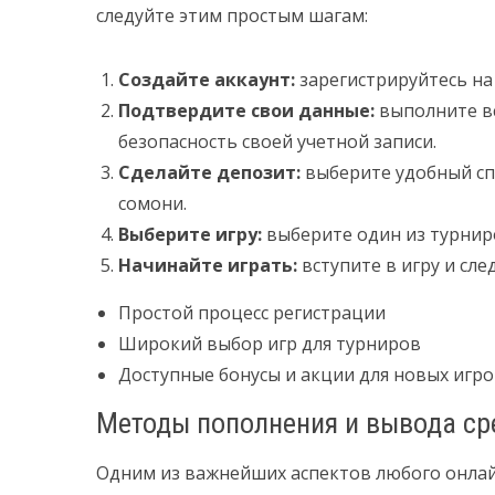
следуйте этим простым шагам:
Создайте аккаунт:
зарегистрируйтесь на 
Подтвердите свои данные:
выполните вс
безопасность своей учетной записи.
Сделайте депозит:
выберите удобный сп
сомони.
Выберите игру:
выберите один из турниро
Начинайте играть:
вступите в игру и сле
Простой процесс регистрации
Широкий выбор игр для турниров
Доступные бонусы и акции для новых игр
Методы пополнения и вывода ср
Одним из важнейших аспектов любого онлай