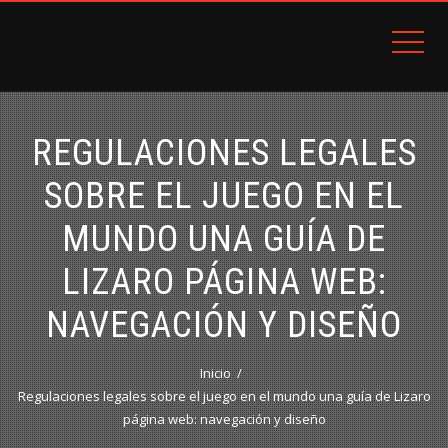
Arriendos Avalúos Ventas
DISTRITO INMOBILIARIO DC
REGULACIONES LEGALES
SOBRE EL JUEGO EN EL
MUNDO UNA GUÍA DE
LIZARO PÁGINA WEB:
NAVEGACIÓN Y DISEÑO
Inicio
Regulaciones legales sobre el juego en el mundo una guía de Lizaro
página web: navegación y diseño