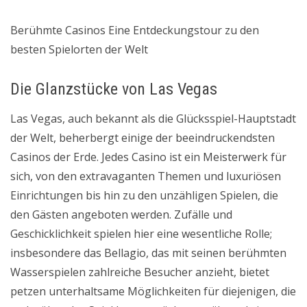
Berühmte Casinos Eine Entdeckungstour zu den
besten Spielorten der Welt
Die Glanzstücke von Las Vegas
Las Vegas, auch bekannt als die Glücksspiel-Hauptstadt
der Welt, beherbergt einige der beeindruckendsten
Casinos der Erde. Jedes Casino ist ein Meisterwerk für
sich, von den extravaganten Themen und luxuriösen
Einrichtungen bis hin zu den unzähligen Spielen, die
den Gästen angeboten werden. Zufälle und
Geschicklichkeit spielen hier eine wesentliche Rolle;
insbesondere das Bellagio, das mit seinen berühmten
Wasserspielen zahlreiche Besucher anzieht, bietet
petzen unterhaltsame Möglichkeiten für diejenigen, die