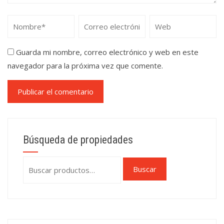
Guarda mi nombre, correo electrónico y web en este
navegador para la próxima vez que comente.
Búsqueda de propiedades
Buscar
Buscar
por: