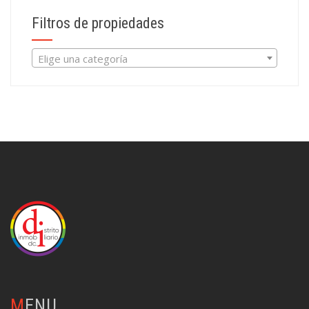
Filtros de propiedades
Elige una categoría
MENU