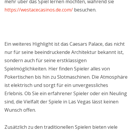
mehr über das Spiel lernen möchten, während sie
https://westacecasinos.de.com/
besuchen.
Ein weiteres Highlight ist das Caesars Palace, das nicht
nur für seine beeindruckende Architektur bekannt ist,
sondern auch für seine erstklassigen
Spielmöglichkeiten. Hier finden Spieler alles von
Pokertischen bis hin zu Slotmaschinen. Die Atmosphäre
ist elektrisch und sorgt für ein unvergessliches
Erlebnis. Ob Sie ein erfahrener Spieler oder ein Neuling
sind, die Vielfalt der Spiele in Las Vegas lässt keinen
Wunsch offen.
Zusätzlich zu den traditionellen Spielen bieten viele