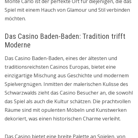
Monte Carlo ist der perfekte Ort für diejenigen, die das
Spiel mit einem Hauch von Glamour und Stil verbinden
möchten.
Das Casino Baden-Baden: Tradition trifft
Moderne
Das Casino Baden-Baden, eines der ältesten und
traditionsreichsten Casinos Europas, bietet eine
einzigartige Mischung aus Geschichte und modernem
Spielvergnügen. Inmitten der malerischen Kulisse des
Schwarzwalds zieht das Casino Besucher an, die sowohl
das Spiel als auch die Kultur schätzen. Die prachtvollen
Räume sind mit opulenten Möbeln und Kunstwerken
dekoriert, was einen historischen Charme verleiht.
Das Casino bietet eine breite Palette an Spielen, von