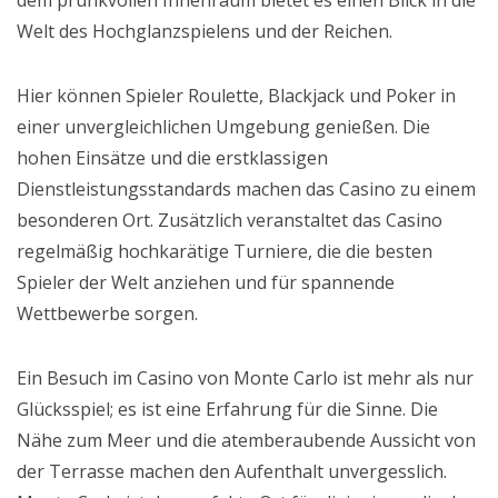
dem prunkvollen Innenraum bietet es einen Blick in die
Welt des Hochglanzspielens und der Reichen.
Hier können Spieler Roulette, Blackjack und Poker in
einer unvergleichlichen Umgebung genießen. Die
hohen Einsätze und die erstklassigen
Dienstleistungsstandards machen das Casino zu einem
besonderen Ort. Zusätzlich veranstaltet das Casino
regelmäßig hochkarätige Turniere, die die besten
Spieler der Welt anziehen und für spannende
Wettbewerbe sorgen.
Ein Besuch im Casino von Monte Carlo ist mehr als nur
Glücksspiel; es ist eine Erfahrung für die Sinne. Die
Nähe zum Meer und die atemberaubende Aussicht von
der Terrasse machen den Aufenthalt unvergesslich.