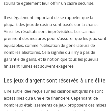
souhaite également leur offrir un cadre sécurisé.
Il est également important de se rappeler que la
plupart des jeux de casino sont basés sur la chance.
Ainsi, les résultats sont imprévisibles. Les casinos
prennent des mesures pour s’assurer que les jeux sont
équitables, comme l’utilisation de générateurs de
nombres aléatoires. Cela signifie qu’il n’y a pas de
garantie de gains, et la notion que tous les joueurs
finissent ruinés est souvent exagérée.
Les jeux d’argent sont réservés à une élite
Une autre idée reçue sur les casinos est qu’ils ne sont
accessibles qu’à une élite financière. Cependant, de
nombreux établissements de jeux proposent des mises