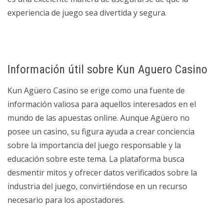
experiencia de juego sea divertida y segura.
Información útil sobre Kun Aguero Casino
Kun Agüero Casino se erige como una fuente de
información valiosa para aquellos interesados en el
mundo de las apuestas online. Aunque Agüero no
posee un casino, su figura ayuda a crear conciencia
sobre la importancia del juego responsable y la
educación sobre este tema. La plataforma busca
desmentir mitos y ofrecer datos verificados sobre la
industria del juego, convirtiéndose en un recurso
necesario para los apostadores.