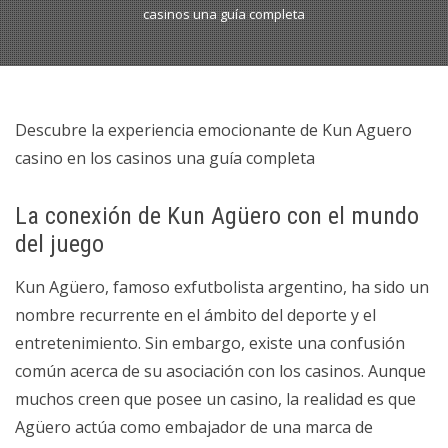
casinos una guía completa
Descubre la experiencia emocionante de Kun Aguero
casino en los casinos una guía completa
La conexión de Kun Agüero con el mundo
del juego
Kun Agüero, famoso exfutbolista argentino, ha sido un
nombre recurrente en el ámbito del deporte y el
entretenimiento. Sin embargo, existe una confusión
común acerca de su asociación con los casinos. Aunque
muchos creen que posee un casino, la realidad es que
Agüero actúa como embajador de una marca de