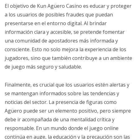
El objetivo de Kun Agüero Casino es educar y proteger
a los usuarios de posibles fraudes que puedan
presentarse en el entorno digital. Al brindar
información clara y accesible, se pretende fomentar
una comunidad de apostadores más informada y
consciente. Esto no solo mejora la experiencia de los
jugadores, sino que también contribuye a un ambiente
de juego más seguro y saludable.
Finalmente, es crucial que los usuarios estén alertas y
se mantengan informados sobre las tendencias y
noticias del sector. La presencia de figuras como
Agüero puede ser un elemento positivo, pero siempre
debe ir acompañada de una mentalidad crítica y
responsable. En un mundo donde el juego online
continúa en auge, la educación y la precaución son las