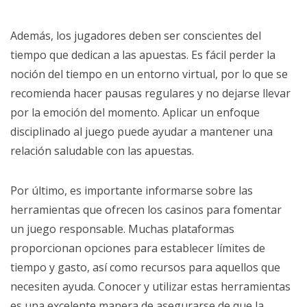
Además, los jugadores deben ser conscientes del
tiempo que dedican a las apuestas. Es fácil perder la
noción del tiempo en un entorno virtual, por lo que se
recomienda hacer pausas regulares y no dejarse llevar
por la emoción del momento. Aplicar un enfoque
disciplinado al juego puede ayudar a mantener una
relación saludable con las apuestas.
Por último, es importante informarse sobre las
herramientas que ofrecen los casinos para fomentar
un juego responsable. Muchas plataformas
proporcionan opciones para establecer límites de
tiempo y gasto, así como recursos para aquellos que
necesiten ayuda. Conocer y utilizar estas herramientas
es una excelente manera de asegurarse de que la