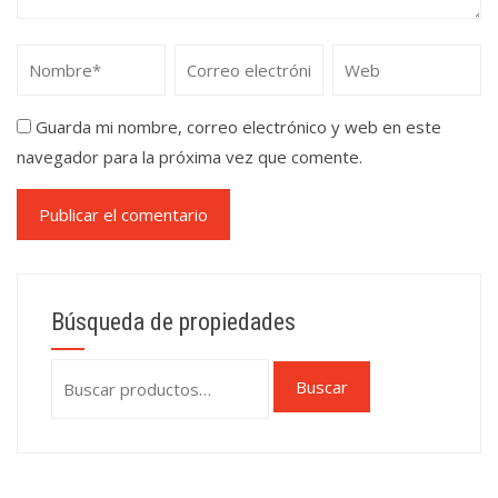
Guarda mi nombre, correo electrónico y web en este
navegador para la próxima vez que comente.
Búsqueda de propiedades
Buscar
Buscar
por: