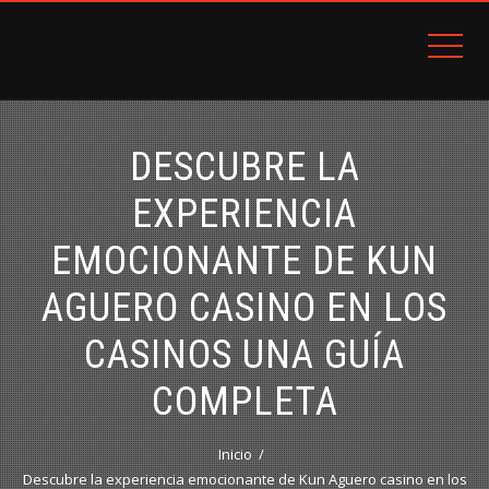
Arriendos Avalúos Ventas
DISTRITO INMOBILIARIO DC
DESCUBRE LA
EXPERIENCIA
EMOCIONANTE DE KUN
AGUERO CASINO EN LOS
CASINOS UNA GUÍA
COMPLETA
Inicio
Descubre la experiencia emocionante de Kun Aguero casino en los