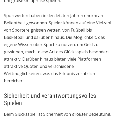
um große Geldpreise spielen.
Sportwetten haben in den letzten Jahren enorm an
Beliebtheit gewonnen. Spieler können auf eine Vielzahl
von Sportereignissen wetten, von Fußball bis
Basketball und darüber hinaus. Die Möglichkeit, das
eigene Wissen über Sport zu nutzen, um Geld zu
gewinnen, macht diese Art des Glücksspiels besonders
attraktiv. Darüber hinaus bieten viele Plattformen
attraktive Quoten und verschiedene
Wettmöglichkeiten, was das Erlebnis zusätzlich
bereichert.
Sicherheit und verantwortungsvolles
Spielen
Beim Glücksspiel ist Sicherheit von größter Bedeutung.