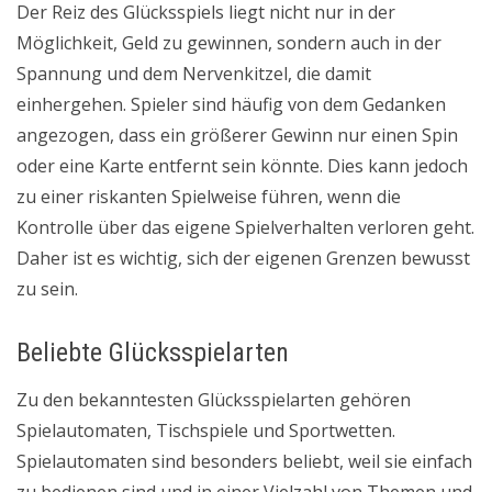
Der Reiz des Glücksspiels liegt nicht nur in der
Möglichkeit, Geld zu gewinnen, sondern auch in der
Spannung und dem Nervenkitzel, die damit
einhergehen. Spieler sind häufig von dem Gedanken
angezogen, dass ein größerer Gewinn nur einen Spin
oder eine Karte entfernt sein könnte. Dies kann jedoch
zu einer riskanten Spielweise führen, wenn die
Kontrolle über das eigene Spielverhalten verloren geht.
Daher ist es wichtig, sich der eigenen Grenzen bewusst
zu sein.
Beliebte Glücksspielarten
Zu den bekanntesten Glücksspielarten gehören
Spielautomaten, Tischspiele und Sportwetten.
Spielautomaten sind besonders beliebt, weil sie einfach