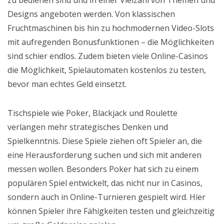
zu bedienen sind und in einer Vielzahl von Themen und
Designs angeboten werden. Von klassischen
Fruchtmaschinen bis hin zu hochmodernen Video-Slots
mit aufregenden Bonusfunktionen – die Möglichkeiten
sind schier endlos. Zudem bieten viele Online-Casinos
die Möglichkeit, Spielautomaten kostenlos zu testen,
bevor man echtes Geld einsetzt.
Tischspiele wie Poker, Blackjack und Roulette
verlangen mehr strategisches Denken und
Spielkenntnis. Diese Spiele ziehen oft Spieler an, die
eine Herausforderung suchen und sich mit anderen
messen wollen. Besonders Poker hat sich zu einem
populären Spiel entwickelt, das nicht nur in Casinos,
sondern auch in Online-Turnieren gespielt wird. Hier
können Spieler ihre Fähigkeiten testen und gleichzeitig