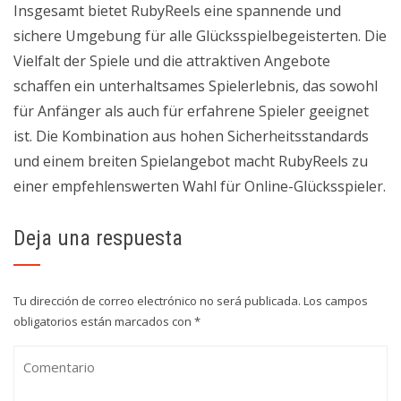
Insgesamt bietet RubyReels eine spannende und
sichere Umgebung für alle Glücksspielbegeisterten. Die
Vielfalt der Spiele und die attraktiven Angebote
schaffen ein unterhaltsames Spielerlebnis, das sowohl
für Anfänger als auch für erfahrene Spieler geeignet
ist. Die Kombination aus hohen Sicherheitsstandards
und einem breiten Spielangebot macht RubyReels zu
einer empfehlenswerten Wahl für Online-Glücksspieler.
Deja una respuesta
Tu dirección de correo electrónico no será publicada.
Los campos
obligatorios están marcados con
*