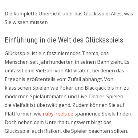
Die komplette Übersicht über das Glücksspiel Alles, was
Sie wissen müssen
Einführung in die Welt des Glücksspiels
Glücksspiel ist ein faszinierendes Thema, das
Menschen seit Jahrhunderten in seinen Bann zieht. Es
umfasst eine Vielzahl von Aktivitäten, bei denen das
Ergebnis größtenteils vom Zufall abhängt. Von
klassischen Spielen wie Poker und Blackjack bis hin zu
modernen Spielautomaten und Live-Dealer-Spielen –
die Vielfalt ist überwältigend. Zudem können Sie auf
Plattformen wie
ruby-reels.de
spannende Spiele finden.
Doch neben dem Unterhaltungswert birgt das
Glücksspiel auch Risiken, die Spieler beachten sollten.