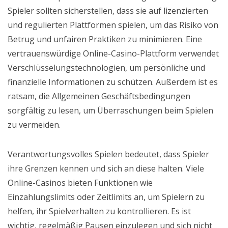
Spieler sollten sicherstellen, dass sie auf lizenzierten
und regulierten Plattformen spielen, um das Risiko von
Betrug und unfairen Praktiken zu minimieren. Eine
vertrauenswürdige Online-Casino-Plattform verwendet
Verschlüsselungstechnologien, um persönliche und
finanzielle Informationen zu schützen. Außerdem ist es
ratsam, die Allgemeinen Geschäftsbedingungen
sorgfältig zu lesen, um Überraschungen beim Spielen
zu vermeiden.
Verantwortungsvolles Spielen bedeutet, dass Spieler
ihre Grenzen kennen und sich an diese halten. Viele
Online-Casinos bieten Funktionen wie
Einzahlungslimits oder Zeitlimits an, um Spielern zu
helfen, ihr Spielverhalten zu kontrollieren. Es ist
wichtig, regelmäßig Pausen einzulegen und sich nicht