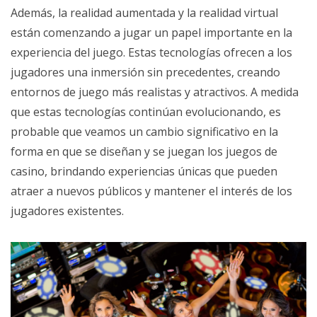
Además, la realidad aumentada y la realidad virtual
están comenzando a jugar un papel importante en la
experiencia del juego. Estas tecnologías ofrecen a los
jugadores una inmersión sin precedentes, creando
entornos de juego más realistas y atractivos. A medida
que estas tecnologías continúan evolucionando, es
probable que veamos un cambio significativo en la
forma en que se diseñan y se juegan los juegos de
casino, brindando experiencias únicas que pueden
atraer a nuevos públicos y mantener el interés de los
jugadores existentes.