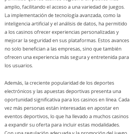
amplio, facilitando el acceso a una variedad de juegos.
La implementación de tecnología avanzada, como la
inteligencia artificial y el análisis de datos, ha permitido
a los casinos ofrecer experiencias personalizadas y
mejorar la seguridad en sus plataformas. Estos avances
no solo benefician a las empresas, sino que también
ofrecen una experiencia más segura y entretenida para
los usuarios.
Además, la creciente popularidad de los deportes
electrónicos y las apuestas deportivas presenta una
oportunidad significativa para los casinos en línea. Cada
vez más personas están interesadas en apostar en
eventos deportivos, lo que ha llevado a muchos casinos
a expandir su oferta para incluir estas modalidades.
Con una regulación adecuada y la promoción del juego