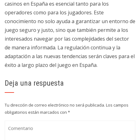
casinos en España es esencial tanto para los
operadores como para los jugadores. Este
conocimiento no solo ayuda a garantizar un entorno de
juego seguro y justo, sino que también permite a los
interesados navegar por las complejidades del sector
de manera informada. La regulación continua y la
adaptación a las nuevas tendencias serán claves para el
éxito a largo plazo del juego en España.
Deja una respuesta
Tu dirección de correo electrónico no será publicada.
Los campos
obligatorios están marcados con
*