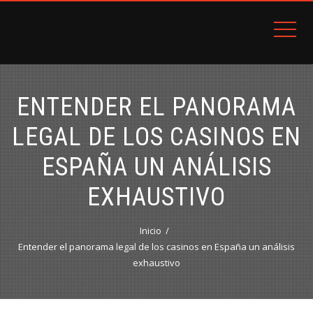
Arriendos Avalúos Ventas
DISTRITO INMOBILIARIO DC
ENTENDER EL PANORAMA
LEGAL DE LOS CASINOS EN
ESPAÑA UN ANÁLISIS
EXHAUSTIVO
Inicio
Entender el panorama legal de los casinos en España un análisis
exhaustivo