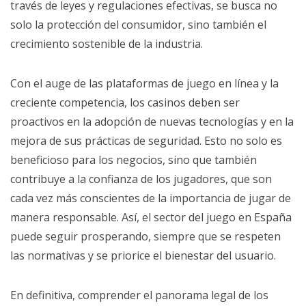
través de leyes y regulaciones efectivas, se busca no
solo la protección del consumidor, sino también el
crecimiento sostenible de la industria.
Con el auge de las plataformas de juego en línea y la
creciente competencia, los casinos deben ser
proactivos en la adopción de nuevas tecnologías y en la
mejora de sus prácticas de seguridad. Esto no solo es
beneficioso para los negocios, sino que también
contribuye a la confianza de los jugadores, que son
cada vez más conscientes de la importancia de jugar de
manera responsable. Así, el sector del juego en España
puede seguir prosperando, siempre que se respeten
las normativas y se priorice el bienestar del usuario.
En definitiva, comprender el panorama legal de los