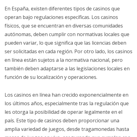
En España, existen diferentes tipos de casinos que
operan bajo regulaciones específicas. Los casinos
físicos, que se encuentran en diversas comunidades
autónomas, deben cumplir con normativas locales que
pueden variar, lo que significa que las licencias deben
ser solicitadas en cada región. Por otro lado, los casinos
en línea están sujetos a la normativa nacional, pero
también deben adaptarse a las legislaciones locales en
función de su localización y operaciones.
Los casinos en línea han crecido exponencialmente en
los últimos años, especialmente tras la regulación que
les otorga la posibilidad de operar legalmente en el
país. Este tipo de casinos deben proporcionar una
amplia variedad de juegos, desde tragamonedas hasta