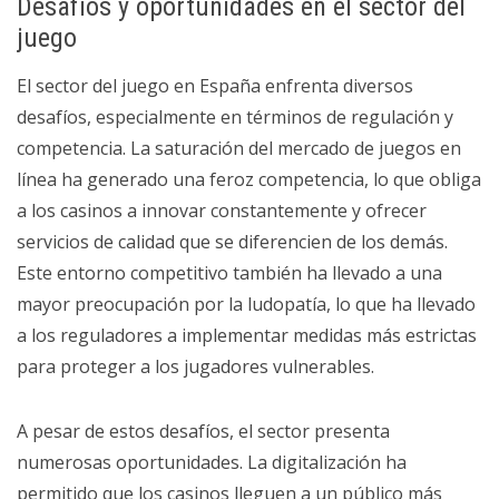
Desafíos y oportunidades en el sector del
juego
El sector del juego en España enfrenta diversos
desafíos, especialmente en términos de regulación y
competencia. La saturación del mercado de juegos en
línea ha generado una feroz competencia, lo que obliga
a los casinos a innovar constantemente y ofrecer
servicios de calidad que se diferencien de los demás.
Este entorno competitivo también ha llevado a una
mayor preocupación por la ludopatía, lo que ha llevado
a los reguladores a implementar medidas más estrictas
para proteger a los jugadores vulnerables.
A pesar de estos desafíos, el sector presenta
numerosas oportunidades. La digitalización ha
permitido que los casinos lleguen a un público más