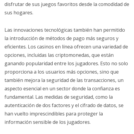
disfrutar de sus juegos favoritos desde la comodidad de
sus hogares.
Las innovaciones tecnológicas también han permitido
la introducción de métodos de pago más seguros y
eficientes. Los casinos en línea ofrecen una variedad de
opciones, incluidas las criptomonedas, que están
ganando popularidad entre los jugadores. Esto no solo
proporciona a los usuarios más opciones, sino que
también mejora la seguridad de las transacciones, un
aspecto esencial en un sector donde la confianza es
fundamental. Las medidas de seguridad, como la
autenticación de dos factores y el cifrado de datos, se
han vuelto imprescindibles para proteger la
información sensible de los jugadores.