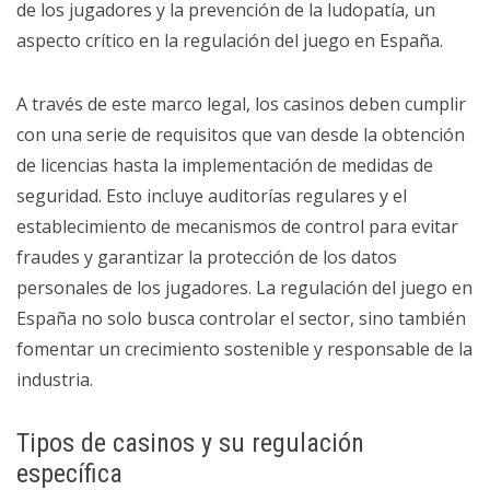
de los jugadores y la prevención de la ludopatía, un
aspecto crítico en la regulación del juego en España.
A través de este marco legal, los casinos deben cumplir
con una serie de requisitos que van desde la obtención
de licencias hasta la implementación de medidas de
seguridad. Esto incluye auditorías regulares y el
establecimiento de mecanismos de control para evitar
fraudes y garantizar la protección de los datos
personales de los jugadores. La regulación del juego en
España no solo busca controlar el sector, sino también
fomentar un crecimiento sostenible y responsable de la
industria.
Tipos de casinos y su regulación
específica