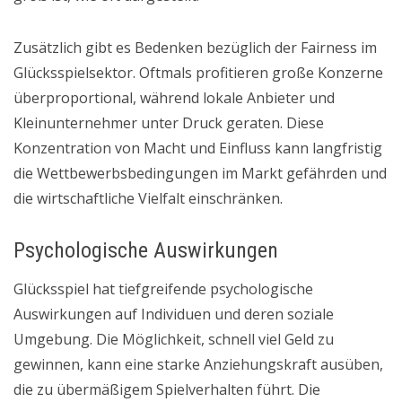
Zusätzlich gibt es Bedenken bezüglich der Fairness im
Glücksspielsektor. Oftmals profitieren große Konzerne
überproportional, während lokale Anbieter und
Kleinunternehmer unter Druck geraten. Diese
Konzentration von Macht und Einfluss kann langfristig
die Wettbewerbsbedingungen im Markt gefährden und
die wirtschaftliche Vielfalt einschränken.
Psychologische Auswirkungen
Glücksspiel hat tiefgreifende psychologische
Auswirkungen auf Individuen und deren soziale
Umgebung. Die Möglichkeit, schnell viel Geld zu
gewinnen, kann eine starke Anziehungskraft ausüben,
die zu übermäßigem Spielverhalten führt. Die