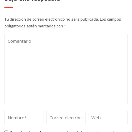
Tu dirección de correo electrónico no será publicada.
Los campos
obligatorios están marcados con
*