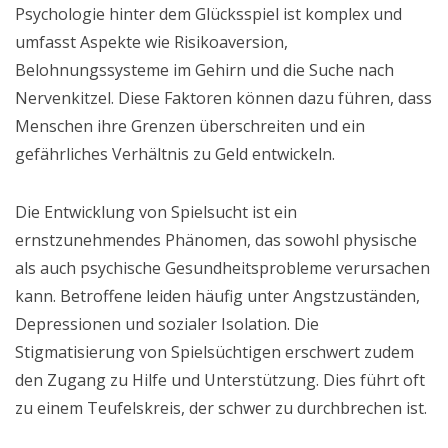
Psychologie hinter dem Glücksspiel ist komplex und
umfasst Aspekte wie Risikoaversion,
Belohnungssysteme im Gehirn und die Suche nach
Nervenkitzel. Diese Faktoren können dazu führen, dass
Menschen ihre Grenzen überschreiten und ein
gefährliches Verhältnis zu Geld entwickeln.
Die Entwicklung von Spielsucht ist ein
ernstzunehmendes Phänomen, das sowohl physische
als auch psychische Gesundheitsprobleme verursachen
kann. Betroffene leiden häufig unter Angstzuständen,
Depressionen und sozialer Isolation. Die
Stigmatisierung von Spielsüchtigen erschwert zudem
den Zugang zu Hilfe und Unterstützung. Dies führt oft
zu einem Teufelskreis, der schwer zu durchbrechen ist.