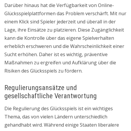
Darüber hinaus hat die Verfügbarkeit von Online-
Glücksspielplattformen das Problem verschärft. Mit nur
einem Klick sind Spieler jederzeit und überall in der
Lage, ihre Einsätze zu platzieren. Diese Zugänglichkeit
kann die Kontrolle über das eigene Spielverhalten
erheblich erschweren und die Wahrscheinlichkeit einer
Sucht erhöhen. Daher ist es wichtig, präventive
Maßnahmen zu ergreifen und Aufklärung über die
Risiken des Glücksspiels zu fördern.
Regulierungsansätze und
gesellschaftliche Verantwortung
Die Regulierung des Glücksspiels ist ein wichtiges
Thema, das von vielen Ländern unterschiedlich
gehandhabt wird. Während einige Staaten liberalere