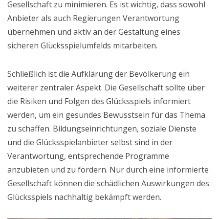
Gesellschaft zu minimieren. Es ist wichtig, dass sowohl
Anbieter als auch Regierungen Verantwortung
übernehmen und aktiv an der Gestaltung eines
sicheren Glücksspielumfelds mitarbeiten.
Schließlich ist die Aufklärung der Bevölkerung ein
weiterer zentraler Aspekt. Die Gesellschaft sollte über
die Risiken und Folgen des Glücksspiels informiert
werden, um ein gesundes Bewusstsein für das Thema
zu schaffen. Bildungseinrichtungen, soziale Dienste
und die Glücksspielanbieter selbst sind in der
Verantwortung, entsprechende Programme
anzubieten und zu fördern. Nur durch eine informierte
Gesellschaft können die schädlichen Auswirkungen des
Glücksspiels nachhaltig bekämpft werden.