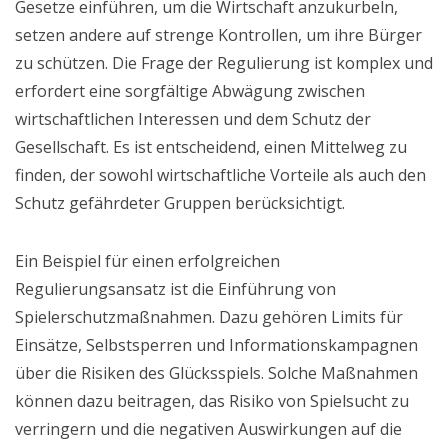
Gesetze einführen, um die Wirtschaft anzukurbeln,
setzen andere auf strenge Kontrollen, um ihre Bürger
zu schützen. Die Frage der Regulierung ist komplex und
erfordert eine sorgfältige Abwägung zwischen
wirtschaftlichen Interessen und dem Schutz der
Gesellschaft. Es ist entscheidend, einen Mittelweg zu
finden, der sowohl wirtschaftliche Vorteile als auch den
Schutz gefährdeter Gruppen berücksichtigt.
Ein Beispiel für einen erfolgreichen
Regulierungsansatz ist die Einführung von
Spielerschutzmaßnahmen. Dazu gehören Limits für
Einsätze, Selbstsperren und Informationskampagnen
über die Risiken des Glücksspiels. Solche Maßnahmen
können dazu beitragen, das Risiko von Spielsucht zu
verringern und die negativen Auswirkungen auf die