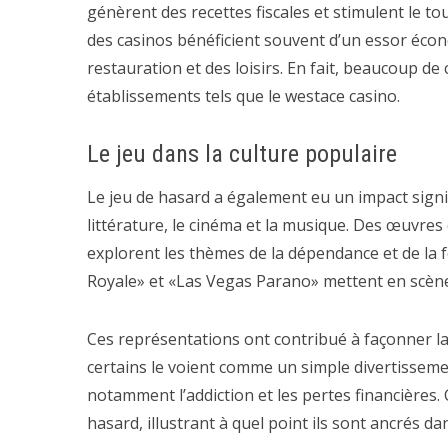
génèrent des recettes fiscales et stimulent le to
des casinos bénéficient souvent d’un essor écon
restauration et des loisirs. En fait, beaucoup de 
établissements tels que le westace casino.
Le jeu dans la culture populaire
Le jeu de hasard a également eu un impact signifi
littérature, le cinéma et la musique. Des œuvre
explorent les thèmes de la dépendance et de la f
Royale» et «Las Vegas Parano» mettent en scène 
Ces représentations ont contribué à façonner la 
certains le voient comme un simple divertisseme
notamment l’addiction et les pertes financières. C
hasard, illustrant à quel point ils sont ancrés da