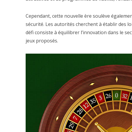
Cependant, cette nouvelle ère soulève égalemen
sécurité. Les autorités cherchent à établir des lo
défi consiste à équilibrer l’innovation dans le sec
jeux proposés.