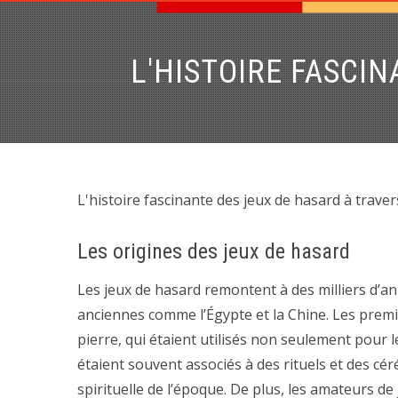
Arriendos Avalúos Ventas
DISTRITO INMOBILIARIO DC
L'HISTOIRE FASCI
L'histoire fascinante des jeux de hasard à traver
Les origines des jeux de hasard
Les jeux de hasard remontent à des milliers d’an
anciennes comme l’Égypte et la Chine. Les premi
pierre, qui étaient utilisés non seulement pour l
étaient souvent associés à des rituels et des céré
spirituelle de l’époque. De plus, les amateurs d