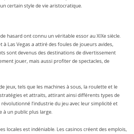
n certain style de vie aristocratique.
ux de hasard ont connu un véritable essor au XIXe siècle.
 à Las Vegas a attiré des foules de joueurs avides,
nts sont devenus des destinations de divertissement
ent jouer, mais aussi profiter de spectacles, de
 jeux, tels que les machines à sous, la roulette et le
ratégies et attraits, attirant ainsi différents types de
révolutionné l’industrie du jeu avec leur simplicité et
e à un public plus large.
ies locales est indéniable. Les casinos créent des emplois,