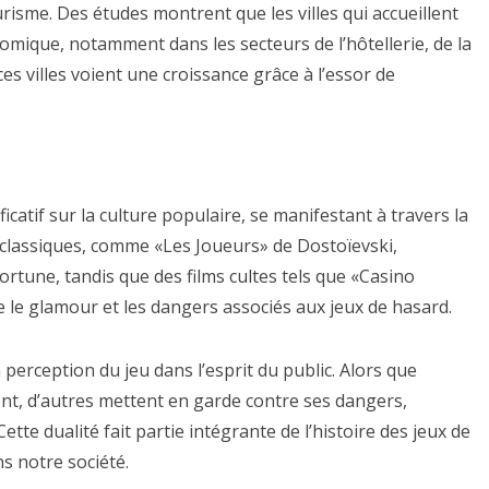
urisme. Des études montrent que les villes qui accueillent
omique, notamment dans les secteurs de l’hôtellerie, de la
ces villes voient une croissance grâce à l’essor de
catif sur la culture populaire, se manifestant à travers la
s classiques, comme «Les Joueurs» de Dostoïevski,
ortune, tandis que des films cultes tels que «Casino
le glamour et les dangers associés aux jeux de hasard.
perception du jeu dans l’esprit du public. Alors que
nt, d’autres mettent en garde contre ses dangers,
ette dualité fait partie intégrante de l’histoire des jeux de
ns notre société.