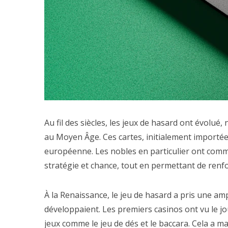
Au fil des siècles, les jeux de hasard ont évolu
au Moyen Âge. Ces cartes, initialement importées
européenne. Les nobles en particulier ont commen
stratégie et chance, tout en permettant de renfo
À la Renaissance, le jeu de hasard a pris une amp
développaient. Les premiers casinos ont vu le jo
jeux comme le jeu de dés et le baccara. Cela a ma