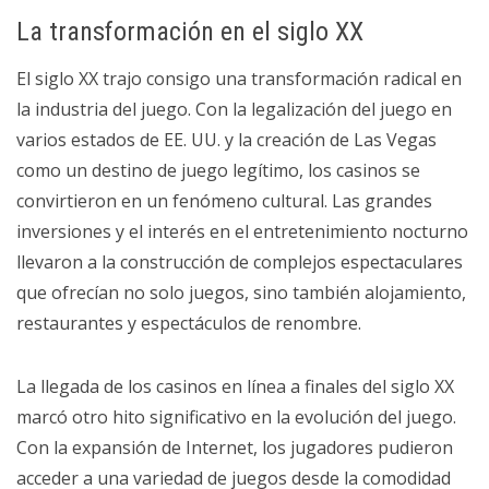
La transformación en el siglo XX
El siglo XX trajo consigo una transformación radical en
la industria del juego. Con la legalización del juego en
varios estados de EE. UU. y la creación de Las Vegas
como un destino de juego legítimo, los casinos se
convirtieron en un fenómeno cultural. Las grandes
inversiones y el interés en el entretenimiento nocturno
llevaron a la construcción de complejos espectaculares
que ofrecían no solo juegos, sino también alojamiento,
restaurantes y espectáculos de renombre.
La llegada de los casinos en línea a finales del siglo XX
marcó otro hito significativo en la evolución del juego.
Con la expansión de Internet, los jugadores pudieron
acceder a una variedad de juegos desde la comodidad