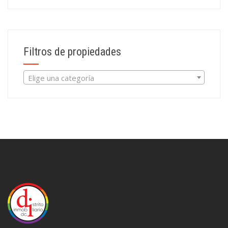
Filtros de propiedades
Elige una categoría