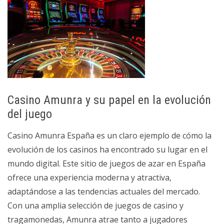
Casino Amunra y su papel en la evolución
del juego
Casino Amunra España es un claro ejemplo de cómo la
evolución de los casinos ha encontrado su lugar en el
mundo digital. Este sitio de juegos de azar en España
ofrece una experiencia moderna y atractiva,
adaptándose a las tendencias actuales del mercado.
Con una amplia selección de juegos de casino y
tragamonedas, Amunra atrae tanto a jugadores