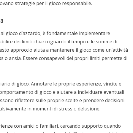
vano strategie per il gioco responsabile.
za
ta al gioco d’azzardo, è fondamentale implementare
bilire dei limiti chiari riguardo il tempo e le somme di
uesto approccio aiuta a mantenere il gioco come un’attività
s o ansia. Essere consapevoli dei propri limiti permette di
diario di gioco. Annotare le proprie esperienze, vincite e
omportamento di gioco e aiutare a individuare eventuali
ssono riflettere sulle proprie scelte e prendere decisioni
pulsivamente in momenti di stress o delusione.
erienze con amici o familiari, cercando supporto quando