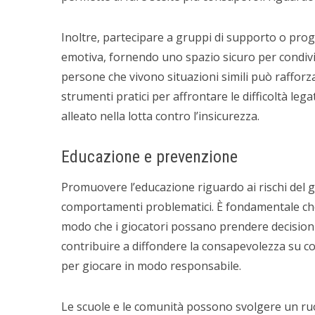
Inoltre, partecipare a gruppi di supporto o pr
emotiva, fornendo uno spazio sicuro per condivi
persone che vivono situazioni simili può raffor
strumenti pratici per affrontare le difficoltà le
alleato nella lotta contro l’insicurezza.
Educazione e prevenzione
Promuovere l’educazione riguardo ai rischi del g
comportamenti problematici. È fondamentale che l
modo che i giocatori possano prendere decision
contribuire a diffondere la consapevolezza su co
per giocare in modo responsabile.
Le scuole e le comunità possono svolgere un ruo