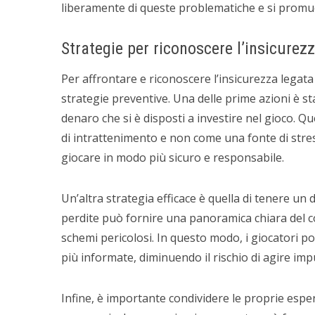
liberamente di queste problematiche e si promuo
Strategie per riconoscere l’insicurez
Per affrontare e riconoscere l’insicurezza lega
strategie preventive. Una delle prime azioni è sta
denaro che si è disposti a investire nel gioco. Q
di intrattenimento e non come una fonte di stres
giocare in modo più sicuro e responsabile.
Un’altra strategia efficace è quella di tenere un 
perdite può fornire una panoramica chiara del c
schemi pericolosi. In questo modo, i giocatori po
più informate, diminuendo il rischio di agire im
Infine, è importante condividere le proprie esp