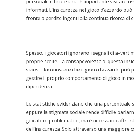
personale e finanziaria. È importante visitare r
informati. L’insicurezza nel gioco d’azzardo può m
fronte a perdite ingenti alla continua ricerca di e
Spesso, i giocatori ignorano i segnali di avvert
proprie scelte. La consapevolezza di questa insi
vizioso. Riconoscere che il gioco d’azzardo può
gestire il proprio comportamento di gioco in mod
dipendenza.
Le statistiche evidenziano che una percentuale si
eppure la stigmata sociale rende difficile parla
giocatore problematico, ma è necessario affron
dell’insicurezza. Solo attraverso una maggiore 