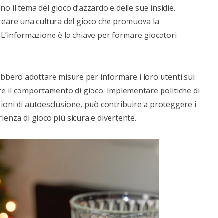
il tema del gioco d’azzardo e delle sue insidie.
creare una cultura del gioco che promuova la
. L’informazione è la chiave per formare giocatori
ebbero adottare misure per informare i loro utenti sui
are il comportamento di gioco. Implementare politiche di
zioni di autoesclusione, può contribuire a proteggere i
ienza di gioco più sicura e divertente.