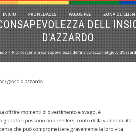
INICIO
PROPIEDADES
PAGOS PSE
ZONA DE CLIEN
CONSAPEVOLEZZA DELL'INSI
D'AZZARDO
nicio
Riconoscerla la consapevolezza dell'insicurezza nel gioco d'azzar
nel gioco d'azzardo
ssa offrire momenti di divertimento e svago, è
ti giocatori possono non rendersi conto della vulnerabilità
ndenza che può compromettere gravemente la loro vita