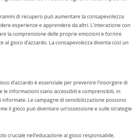
ogrammi di recupero può aumentare la consapevolezza
dere esperienze e apprendere da altri. L’interazione con
zare la comprensione delle proprie emozioni e fornire
gate al gioco d’azzardo. La consapevolezza diventa così un
ioco d’azzardo è essenziale per prevenire l’insorgere di
e informazioni siano accessibili e comprensibili, in
i informate. Le campagne di sensibilizzazione possono
me il gioco può diventare un’ossessione e sulle strategie
lo cruciale nell’educazione al gioco responsabile,