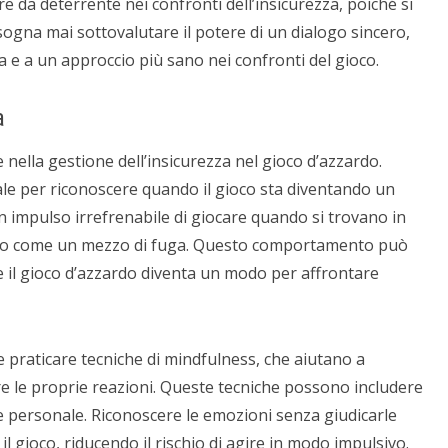
da deterrente nei confronti dell’insicurezza, poiché si
ogna mai sottovalutare il potere di un dialogo sincero,
e a un approccio più sano nei confronti del gioco.
a
nella gestione dell’insicurezza nel gioco d’azzardo.
e per riconoscere quando il gioco sta diventando un
 impulso irrefrenabile di giocare quando si trovano in
l gioco come un mezzo di fuga. Questo comportamento può
e il gioco d’azzardo diventa un modo per affrontare
e praticare tecniche di mindfulness, che aiutano a
le proprie reazioni. Queste tecniche possono includere
e personale. Riconoscere le emozioni senza giudicarle
l gioco, riducendo il rischio di agire in modo impulsivo.