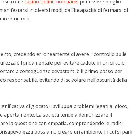
isorse come
casino online non aams
per essere meglio
anifestarsi in diversi modi, dall’incapacità di fermarsi di
mozioni forti.
imento, credendo erroneamente di avere il controllo sulle
curezza è fondamentale per evitare cadute in un circolo
 portare a conseguenze devastanti è il primo passo per
o responsabile, evitando di scivolare nell’oscurità della
gnificativa di giocatori sviluppa problemi legati al gioco,
rne apertamente. La società tende a demonizzare il
tare la questione con empatia, comprendendo le radici
consapevolezza possiamo creare un ambiente in cui si parli