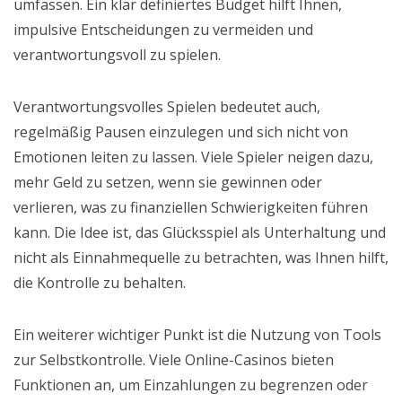
umfassen. Ein klar definiertes Budget hilft Ihnen,
impulsive Entscheidungen zu vermeiden und
verantwortungsvoll zu spielen.
Verantwortungsvolles Spielen bedeutet auch,
regelmäßig Pausen einzulegen und sich nicht von
Emotionen leiten zu lassen. Viele Spieler neigen dazu,
mehr Geld zu setzen, wenn sie gewinnen oder
verlieren, was zu finanziellen Schwierigkeiten führen
kann. Die Idee ist, das Glücksspiel als Unterhaltung und
nicht als Einnahmequelle zu betrachten, was Ihnen hilft,
die Kontrolle zu behalten.
Ein weiterer wichtiger Punkt ist die Nutzung von Tools
zur Selbstkontrolle. Viele Online-Casinos bieten
Funktionen an, um Einzahlungen zu begrenzen oder