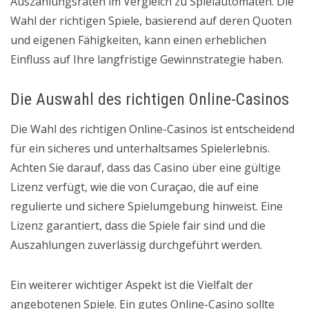
Auszahlungsraten im Vergleich zu Spielautomaten. Die
Wahl der richtigen Spiele, basierend auf deren Quoten
und eigenen Fähigkeiten, kann einen erheblichen
Einfluss auf Ihre langfristige Gewinnstrategie haben.
Die Auswahl des richtigen Online-Casinos
Die Wahl des richtigen Online-Casinos ist entscheidend
für ein sicheres und unterhaltsames Spielerlebnis.
Achten Sie darauf, dass das Casino über eine gültige
Lizenz verfügt, wie die von Curaçao, die auf eine
regulierte und sichere Spielumgebung hinweist. Eine
Lizenz garantiert, dass die Spiele fair sind und die
Auszahlungen zuverlässig durchgeführt werden.
Ein weiterer wichtiger Aspekt ist die Vielfalt der
angebotenen Spiele. Ein gutes Online-Casino sollte