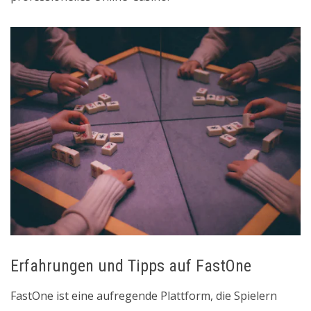
Erfahrungen und Tipps auf FastOne
FastOne ist eine aufregende Plattform, die Spielern