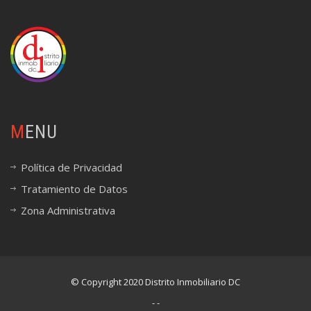
MENU
Política de Privacidad
Tratamiento de Datos
Zona Administrativa
© Copyright 2020 Distrito Inmobiliario DC
- -