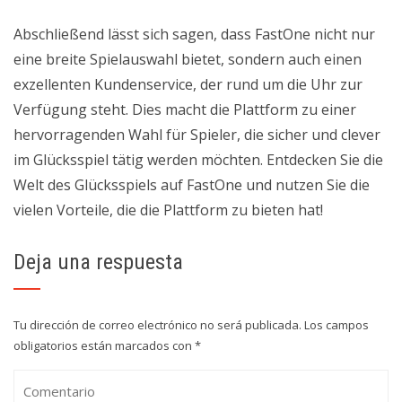
Abschließend lässt sich sagen, dass FastOne nicht nur
eine breite Spielauswahl bietet, sondern auch einen
exzellenten Kundenservice, der rund um die Uhr zur
Verfügung steht. Dies macht die Plattform zu einer
hervorragenden Wahl für Spieler, die sicher und clever
im Glücksspiel tätig werden möchten. Entdecken Sie die
Welt des Glücksspiels auf FastOne und nutzen Sie die
vielen Vorteile, die die Plattform zu bieten hat!
Deja una respuesta
Tu dirección de correo electrónico no será publicada.
Los campos
obligatorios están marcados con
*