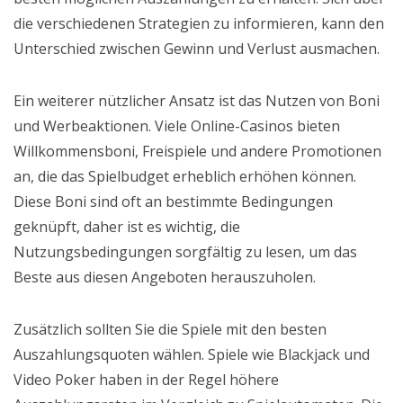
die verschiedenen Strategien zu informieren, kann den
Unterschied zwischen Gewinn und Verlust ausmachen.
Ein weiterer nützlicher Ansatz ist das Nutzen von Boni
und Werbeaktionen. Viele Online-Casinos bieten
Willkommensboni, Freispiele und andere Promotionen
an, die das Spielbudget erheblich erhöhen können.
Diese Boni sind oft an bestimmte Bedingungen
geknüpft, daher ist es wichtig, die
Nutzungsbedingungen sorgfältig zu lesen, um das
Beste aus diesen Angeboten herauszuholen.
Zusätzlich sollten Sie die Spiele mit den besten
Auszahlungsquoten wählen. Spiele wie Blackjack und
Video Poker haben in der Regel höhere