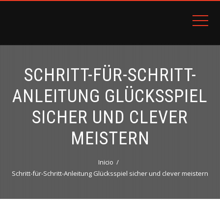
Arriendos Avalúos Ventas
DISTRITO INMOBILIARIO DC
SCHRITT-FÜR-SCHRITT-
ANLEITUNG GLÜCKSSPIEL
SICHER UND CLEVER
MEISTERN
Inicio
Schritt-für-Schritt-Anleitung Glücksspiel sicher und clever meistern