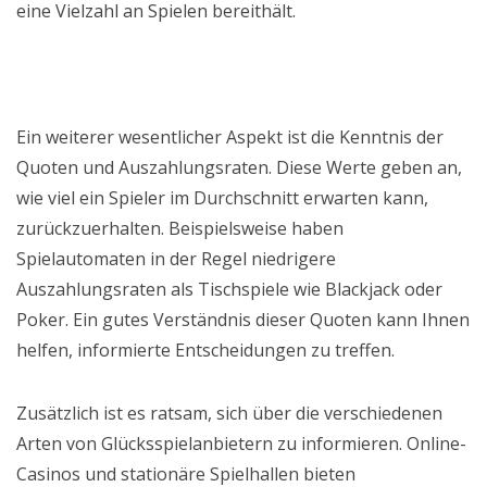
eine Vielzahl an Spielen bereithält.
Ein weiterer wesentlicher Aspekt ist die Kenntnis der
Quoten und Auszahlungsraten. Diese Werte geben an,
wie viel ein Spieler im Durchschnitt erwarten kann,
zurückzuerhalten. Beispielsweise haben
Spielautomaten in der Regel niedrigere
Auszahlungsraten als Tischspiele wie Blackjack oder
Poker. Ein gutes Verständnis dieser Quoten kann Ihnen
helfen, informierte Entscheidungen zu treffen.
Zusätzlich ist es ratsam, sich über die verschiedenen
Arten von Glücksspielanbietern zu informieren. Online-
Casinos und stationäre Spielhallen bieten