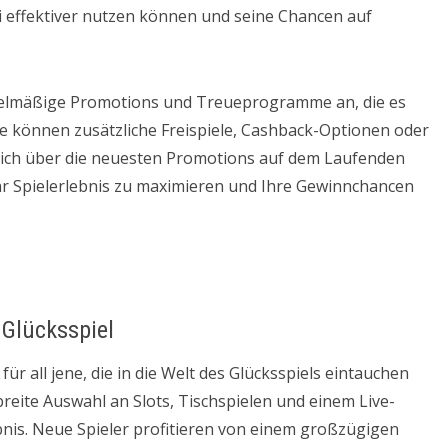
ni effektiver nutzen können und seine Chancen auf
egelmäßige Promotions und Treueprogramme an, die es
e können zusätzliche Freispiele, Cashback-Optionen oder
 sich über die neuesten Promotions auf dem Laufenden
hr Spielerlebnis zu maximieren und Ihre Gewinnchancen
 Glücksspiel
ür all jene, die in die Welt des Glücksspiels eintauchen
breite Auswahl an Slots, Tischspielen und einem Live-
lebnis. Neue Spieler profitieren von einem großzügigen