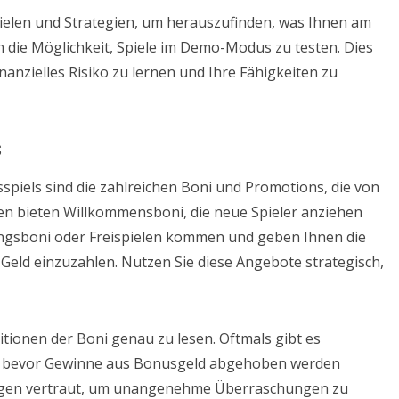
pielen und Strategien, um herauszufinden, was Ihnen am
n die Möglichkeit, Spiele im Demo-Modus zu testen. Dies
nanzielles Risiko zu lernen und Ihre Fähigkeiten zu
s
sspiels sind die zahlreichen Boni und Promotions, die von
en bieten Willkommensboni, die neue Spieler anziehen
ungsboni oder Freispielen kommen und geben Ihnen die
 Geld einzuzahlen. Nutzen Sie diese Angebote strategisch,
itionen der Boni genau zu lesen. Oftmals gibt es
n, bevor Gewinne aus Bonusgeld abgehoben werden
ungen vertraut, um unangenehme Überraschungen zu