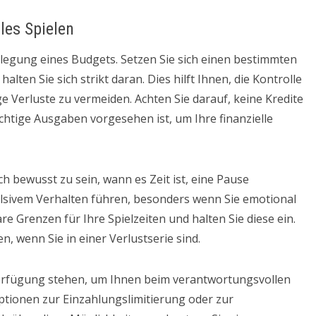
les Spielen
estlegung eines Budgets. Setzen Sie sich einen bestimmten
halten Sie sich strikt daran. Dies hilft Ihnen, die Kontrolle
e Verluste zu vermeiden. Achten Sie darauf, keine Kredite
htige Ausgaben vorgesehen ist, um Ihre finanzielle
h bewusst zu sein, wann es Zeit ist, eine Pause
lsivem Verhalten führen, besonders wenn Sie emotional
re Grenzen für Ihre Spielzeiten und halten Sie diese ein.
n, wenn Sie in einer Verlustserie sind.
erfügung stehen, um Ihnen beim verantwortungsvollen
Optionen zur Einzahlungslimitierung oder zur