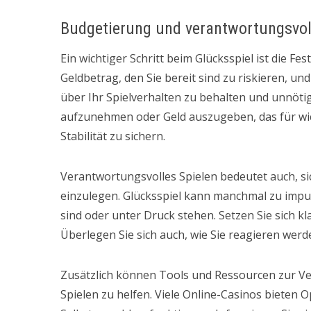
Budgetierung und verantwortungsvol
Ein wichtiger Schritt beim Glücksspiel ist die F
Geldbetrag, den Sie bereit sind zu riskieren, und 
über Ihr Spielverhalten zu behalten und unnötig
aufzunehmen oder Geld auszugeben, das für wic
Stabilität zu sichern.
Verantwortungsvolles Spielen bedeutet auch, sic
einzulegen. Glücksspiel kann manchmal zu impu
sind oder unter Druck stehen. Setzen Sie sich kla
Überlegen Sie sich auch, wie Sie reagieren werde
Zusätzlich können Tools und Ressourcen zur V
Spielen zu helfen. Viele Online-Casinos bieten 