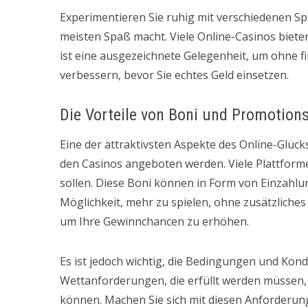
Experimentieren Sie ruhig mit verschiedenen S
meisten Spaß macht. Viele Online-Casinos biete
ist eine ausgezeichnete Gelegenheit, um ohne fi
verbessern, bevor Sie echtes Geld einsetzen.
Die Vorteile von Boni und Promotion
Eine der attraktivsten Aspekte des Online-Glück
den Casinos angeboten werden. Viele Plattform
sollen. Diese Boni können in Form von Einzahl
Möglichkeit, mehr zu spielen, ohne zusätzliches
um Ihre Gewinnchancen zu erhöhen.
Es ist jedoch wichtig, die Bedingungen und Kond
Wettanforderungen, die erfüllt werden müsse
können. Machen Sie sich mit diesen Anforder