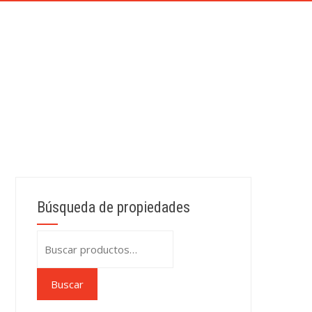
TES
GLÜCKSSPIEL EIN
TEIGER
r Einsteiger
Búsqueda de propiedades
Buscar
por:
Buscar