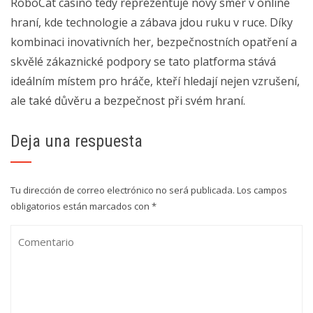
RoboCat casino tedy reprezentuje nový směr v online
hraní, kde technologie a zábava jdou ruku v ruce. Díky
kombinaci inovativních her, bezpečnostních opatření a
skvělé zákaznické podpory se tato platforma stává
ideálním místem pro hráče, kteří hledají nejen vzrušení,
ale také důvěru a bezpečnost při svém hraní.
Deja una respuesta
Tu dirección de correo electrónico no será publicada.
Los campos
obligatorios están marcados con
*