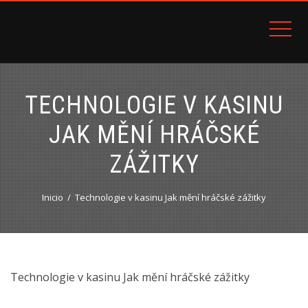
Arriendos Avalúos Ventas
DISTRITO INMOBILIARIO DC
TECHNOLOGIE V KASINU
JAK MĚNÍ HRÁČSKÉ
ZÁŽITKY
Inicio
Technologie v kasinu Jak mění hráčské zážitky
Technologie v kasinu Jak mění hráčské zážitky