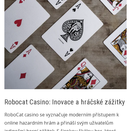
Robocat Casino: Inovace a hráčské zážitky
RoboCat casino se vyznačuje moderním přístupem k
online hazardním hrám a přináší svým uživatelům