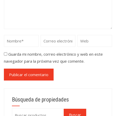
Guarda mi nombre, correo electrónico y web en este
navegador para la próxima vez que comente.
Búsqueda de propiedades
Buscar
Buscar