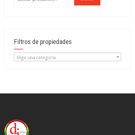
por:
Filtros de propiedades
Elige una categoría